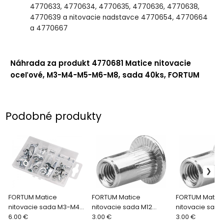
4770633, 4770634, 4770635, 4770636, 4770638,
4770639 a nitovacie nadstavce 4770654, 4770664
a 4770667
Náhrada za produkt
4770681 Matice nitovacie
oceľové, M3-M4-M5-M6-M8, sada 40ks, FORTUM
Podobné produkty
FORTUM Matice
FORTUM Matice
FORTUM Mati
nitovacie sada M3-M4-
nitovacie sada M12
nitovacie sa
M5-M6-M8 4770681
6.00 €
4770689
3.00 €
4770683
3.00 €