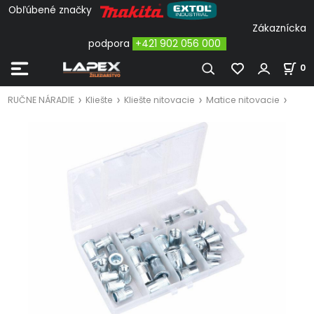
Obľúbené značky
Zákaznícka
podpora
+421 902 056 000
0
RUČNE NÁRADIE
Kliešte
Kliešte nitovacie
Matice nitovacie