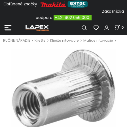
Obľúbené značky
Zákaznícka
podpora
+421 902 056 000
0
RUČNE NÁRADIE
Kliešte
Kliešte nitovacie
Matice nitovacie