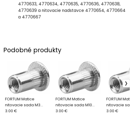
4770633, 4770634, 4770635, 4770636, 4770638,
4770639 a nitovacie nadstavce 4770654, 4770664
a 4770667
Podobné produkty
FORTUM Matice
FORTUM Matice
FORTUM Mati
nitovacie sada M3
nitovacie sada M10
nitovacie sa
4770683
3.00 €
4770688
3.00 €
4770686
3.00 €