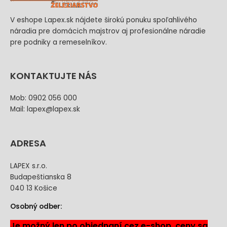
V eshope Lapex.sk nájdete širokú ponuku spoľahlivého
náradia pre domácich majstrov aj profesionálne náradie
pre podniky a remeselníkov.
KONTAKTUJTE NÁS
Mob: 0902 056 000
Mail: lapex@lapex.sk
ADRESA
LAPEX s.r.o.
Budapeštianska 8
040 13 Košice
Osobný odber:
Je možný len po objednaní cez e-shop, ceny sa