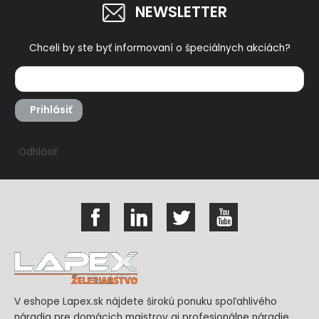
NEWSLETTER
Chceli by ste byť informovaní o špeciálnych akciách?
Prihlásiť
Odhlásiť
V eshope Lapex.sk nájdete širokú ponuku spoľahlivého
náradia pre domácich majstrov aj profesionálne náradie