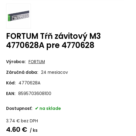
FORTUM Tŕň závitový M3
4770628A pre 4770628
Výrobca:
FORTUM
Záručná doba:
24 mesiacov
Kód:
4770628A
EAN:
8595703608100
Dostupnosť:
na sklade
3.74
€
bez DPH
4.60
€
ks