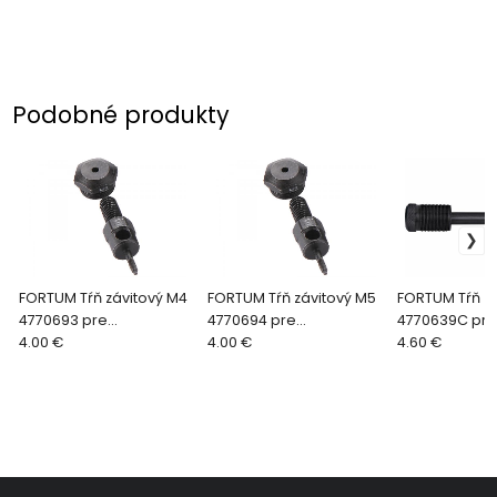
Podobné produkty
FORTUM Tŕň závitový M4
FORTUM Tŕň závitový M5
FORTUM Tŕň zá
4770693 pre
4770694 pre
4770639C pre
4770620,30,32,33,34,35,
4.00 €
4770620,30,32,33,34,35,
4.00 €
4.60 €
36
36