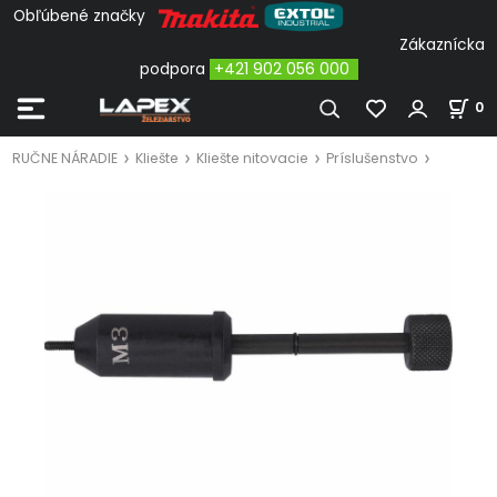
Obľúbené značky
Zákaznícka
podpora
+421 902 056 000
0
RUČNE NÁRADIE
Kliešte
Kliešte nitovacie
Príslušenstvo