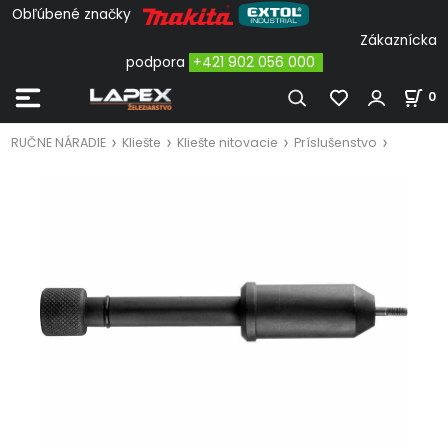
Obľúbené značky
Zákaznícka
podpora
+421 902 056 000
0
RUČNE NÁRADIE
Kliešte
Kliešte nitovacie
Príslušenstvo