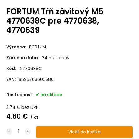
FORTUM Tŕň závitový M5
4770638C pre 4770638,
4770639
Výrobca:
FORTUM
Záručná doba:
24 mesiacov
Kód:
4770638C
EAN:
8595703600586
Dostupnosť:
na sklade
3.74
€
bez DPH
4.60
€
ks