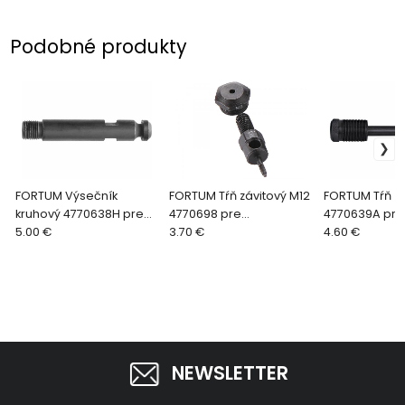
Podobné produkty
FORTUM Výsečník
FORTUM Tŕň závitový M12
FORTUM Tŕň zá
kruhový 4770638H pre
4770698 pre
4770639A pre
4770638
5.00 €
4770630,32,33,34,35,36
3.70 €
4.60 €
NEWSLETTER