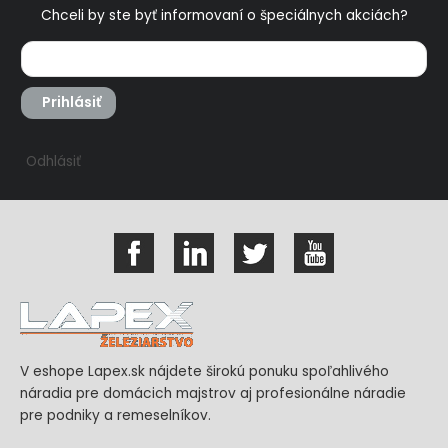
Chceli by ste byť informovaní o špeciálnych akciách?
Prihlásiť
Odhlásiť
V eshope Lapex.sk nájdete širokú ponuku spoľahlivého
náradia pre domácich majstrov aj profesionálne náradie
pre podniky a remeselníkov.