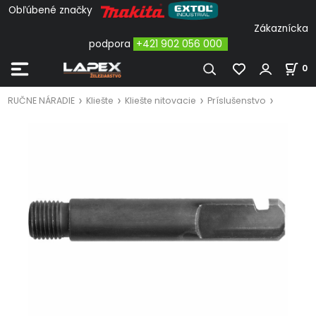
Obľúbené značky
Zákaznícka
podpora
+421 902 056 000
0
RUČNE NÁRADIE
Kliešte
Kliešte nitovacie
Príslušenstvo