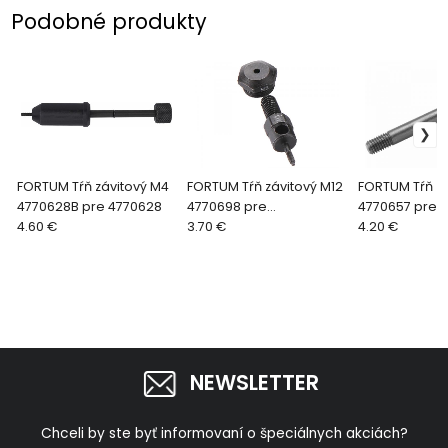
Podobné produkty
FORTUM Tŕň závitový M4
FORTUM Tŕň závitový M12
FORTUM Tŕň zá
4770628B pre 4770628
4770698 pre
4770657 pre
4.60 €
4770630,32,33,34,35,36
3.70 €
4770654,64,6
4.20 €
NEWSLETTER
Chceli by ste byť informovaní o špeciálnych akciách?