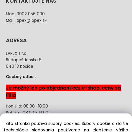
KONTAKTUJTE NÁS
Mob: 0902 056 000
Mail: lapex@lapex.sk
ADRESA
LAPEX s.r.o.
Budapeštianska 8
040 13 Košice
Osobný odber:
Je možný len po objednaní cez e-shop, ceny sa
líšia
Pon-Pia: 08:00 -18:00
Sobota: 08:00 - 13:00
Táto stránka používa súbory cookies. Súbory cookie a ďalšie
Odstúpenie od kúpnej zmluvy uzavretej na diaľku bez
technológie sledovania používame na zlepšenie vášho