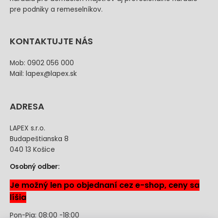
pre podniky a remeselníkov.
KONTAKTUJTE NÁS
Mob: 0902 056 000
Mail: lapex@lapex.sk
ADRESA
LAPEX s.r.o.
Budapeštianska 8
040 13 Košice
Osobný odber:
Je možný len po objednaní cez e-shop, ceny sa
líšia
Pon-Pia: 08:00 -18:00