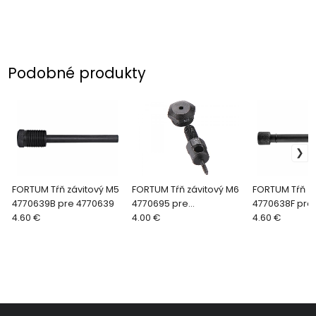
Podobné produkty
FORTUM Tŕň závitový M5
FORTUM Tŕň závitový M6
FORTUM Tŕň zá
4770639B pre 4770639
4770695 pre
4770638F pre
4.60 €
4770620,30,32,33,34,35,
4.00 €
4770639
4.60 €
36