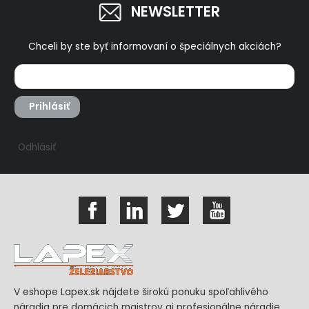
NEWSLETTER
Chceli by ste byť informovaní o špeciálnych akciách?
Prihlásiť
Odhlásiť
V eshope Lapex.sk nájdete širokú ponuku spoľahlivého
náradia pre domácich majstrov aj profesionálne náradie