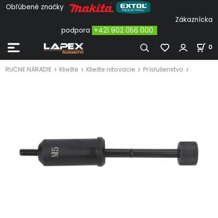
Obľúbené značky
Zákaznícka
podpora
+421 902 056 000
0
RUČNE NÁRADIE
Kliešte
Kliešte nitovacie
Príslušenstvo