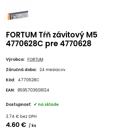
FORTUM Tŕň závitový M5
4770628C pre 4770628
Výrobca:
FORTUM
Záručná doba:
24 mesiacov
Kód:
4770628C
EAN:
8595703608124
Dostupnosť:
na sklade
3.74
€
bez DPH
4.60
€
ks