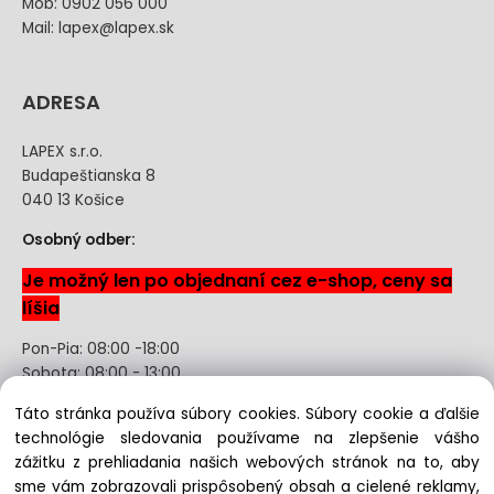
Mob: 0902 056 000
Mail: lapex@lapex.sk
ADRESA
LAPEX s.r.o.
Budapeštianska 8
040 13 Košice
Osobný odber:
Je možný len po objednaní cez e-shop, ceny sa
líšia
Pon-Pia: 08:00 -18:00
Sobota: 08:00 - 13:00
Táto stránka používa súbory cookies. Súbory cookie a ďalšie
Odstúpenie od kúpnej zmluvy uzavretej na diaľku bez
technológie sledovania používame na zlepšenie vášho
registrácie
zážitku z prehliadania našich webových stránok na to, aby
sme vám zobrazovali prispôsobený obsah a cielené reklamy,