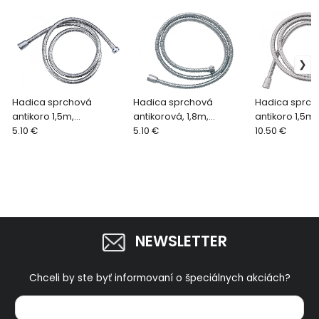
Hadica sprchová
Hadica sprchová
Hadica sprch
antikoro 1,5m,
antikorová, 1,8m,
antikoro 1,5m,
dvojzámková, leklý
5.10 €
dvojzámková, lesklý
5.10 €
dvojzámková,
10.50 €
chróm, rotačná matica
chróm
chróm, rotač
sprchy
sprchy
NEWSLETTER
Chceli by ste byť informovaní o špeciálnych akciách?