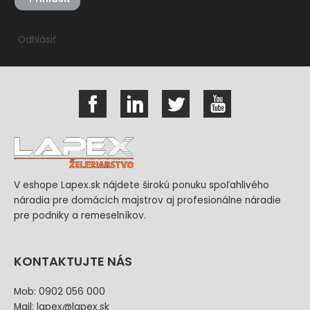
Odhlásiť
V eshope Lapex.sk nájdete širokú ponuku spoľahlivého
náradia pre domácich majstrov aj profesionálne náradie
pre podniky a remeselníkov.
KONTAKTUJTE NÁS
Mob: 0902 056 000
Mail: lapex@lapex.sk