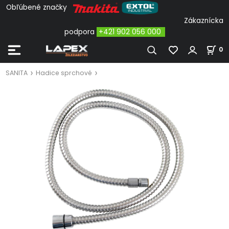
Obľúbené značky
Zákaznícka
podpora
+421 902 056 000
0
SANITA
Hadice sprchové