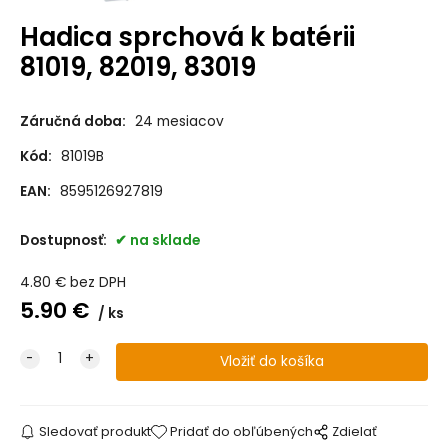
Hadica sprchová k batérii
81019, 82019, 83019
Záručná doba:
24 mesiacov
Kód:
81019B
EAN:
8595126927819
Dostupnosť:
na sklade
4.80
€
bez DPH
5.90
€
ks
Sledovať produkt
Pridať do obľúbených
Zdielať