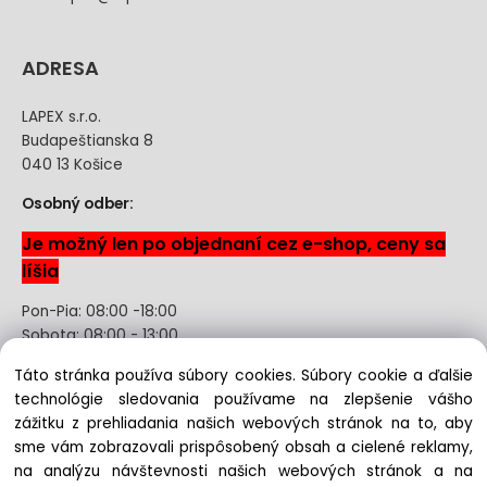
ADRESA
LAPEX s.r.o.
Budapeštianska 8
040 13 Košice
Osobný odber:
Je možný len po objednaní cez e-shop, ceny sa
líšia
Pon-Pia: 08:00 -18:00
Sobota: 08:00 - 13:00
Táto stránka používa súbory cookies. Súbory cookie a ďalšie
Odstúpenie od kúpnej zmluvy uzavretej na diaľku bez
technológie sledovania používame na zlepšenie vášho
registrácie
zážitku z prehliadania našich webových stránok na to, aby
sme vám zobrazovali prispôsobený obsah a cielené reklamy,
na analýzu návštevnosti našich webových stránok a na