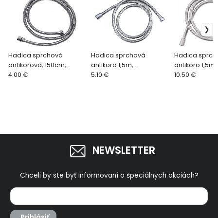
Hadica sprchová
Hadica sprchová
Hadica sprch
antikorová, 150cm,
antikoro 1,5m,
antikoro 1,5m,
dvojzámková, lesklý
4.00 €
dvojzámková, leklý
5.10 €
dvojzámková,
10.50 €
chrom
chróm, rotačná matica
chróm, rotač
sprchy
sprchy
NEWSLETTER
Chceli by ste byť informovaní o špeciálnych akciách?
Prihlásiť