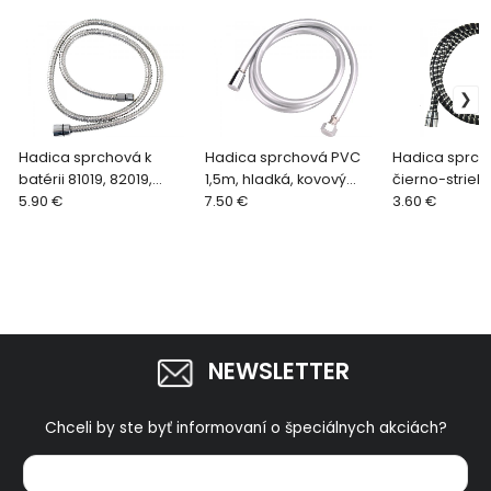
Hadica sprchová k
Hadica sprchová PVC
Hadica sprch
batérii 81019, 82019,
1,5m, hladká, kovový
čierno-strie
83019
5.90 €
vzhľad, rotačná matica
7.50 €
3.60 €
sprchy
NEWSLETTER
Chceli by ste byť informovaní o špeciálnych akciách?