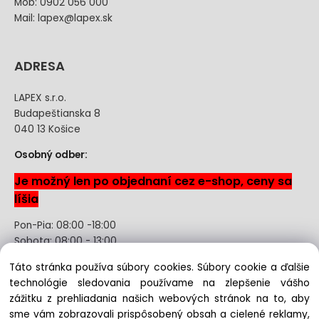
Mob: 0902 056 000
Mail: lapex@lapex.sk
ADRESA
LAPEX s.r.o.
Budapeštianska 8
040 13 Košice
Osobný odber:
Je možný len po objednaní cez e-shop, ceny sa
líšia
Pon-Pia: 08:00 -18:00
Sobota: 08:00 - 13:00
Táto stránka používa súbory cookies. Súbory cookie a ďalšie
Odstúpenie od kúpnej zmluvy uzavretej na diaľku bez
technológie sledovania používame na zlepšenie vášho
registrácie
zážitku z prehliadania našich webových stránok na to, aby
sme vám zobrazovali prispôsobený obsah a cielené reklamy,