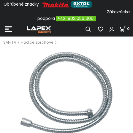
Obľúbené značky
Zákaznícka
podpora
+421 902 056 000
0
SANITA
Hadice sprchové