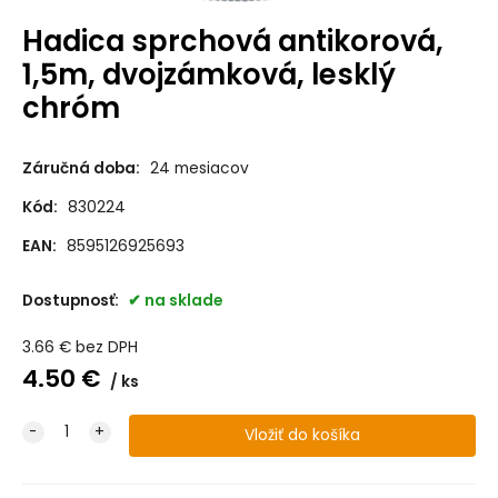
Hadica sprchová antikorová,
1,5m, dvojzámková, lesklý
chróm
Záručná doba:
24 mesiacov
Kód:
830224
EAN:
8595126925693
Dostupnosť:
na sklade
3.66
€
bez DPH
4.50
€
ks