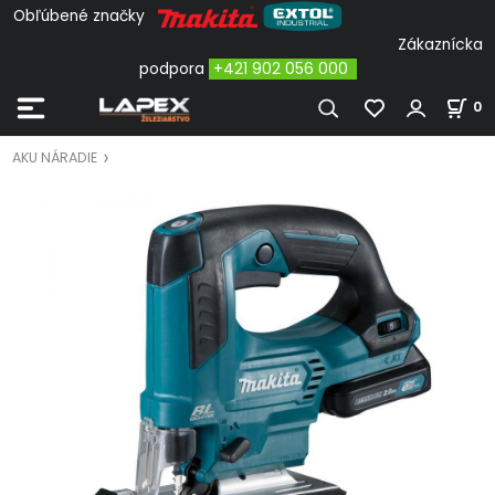
Obľúbené značky
Zákaznícka
podpora
+421 902 056 000
0
AKU NÁRADIE