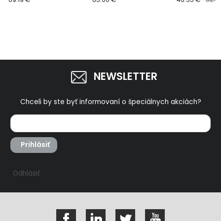
JV101DZ
bezuhlíkový motor
bey akumulát
8791825
NEWSLETTER
Chceli by ste byť informovaní o špeciálnych akciách?
Prihlásiť
Odhlásiť