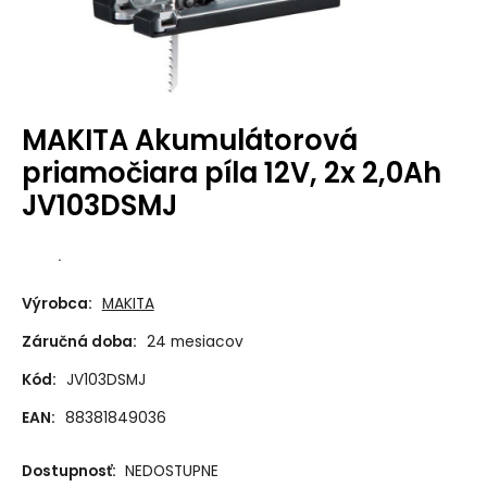
MAKITA Akumulátorová
priamočiara píla 12V, 2x 2,0Ah
JV103DSMJ
.
Výrobca:
MAKITA
Záručná doba:
24 mesiacov
Kód:
JV103DSMJ
EAN:
88381849036
Dostupnosť:
NEDOSTUPNE