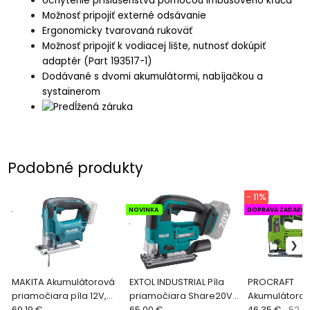
Uchytenie príslušenstva pomocou imbusového kľúča
Možnosť pripojiť externé odsávanie
Ergonomicky tvarovaná rukoväť
Možnosť pripojiť k vodiacej lište, nutnosť dokúpiť
adaptér (Part 193517-1)
Dodávané s dvomi akumulátormi, nabíjačkou a
systainerom
Podobné produkty
- 11%
.
NOVINKA
DOPRAVA ZADARM
.
MAKITA Akumulátorová
EXTOL INDUSTRIAL Píla
PROCRAFT
priamočiara píla 12V,
priamočiara Share20V,
Akumulátoro
bez aku. a nabíjačky
69.19 €
bez aku, zdvih 26mm,
65.00 €
priamočiara p
46.35 €
52.0