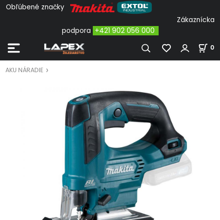
Obľúbené značky
Zákaznícka
podpora
+421 902 056 000
0
AKU NÁRADIE