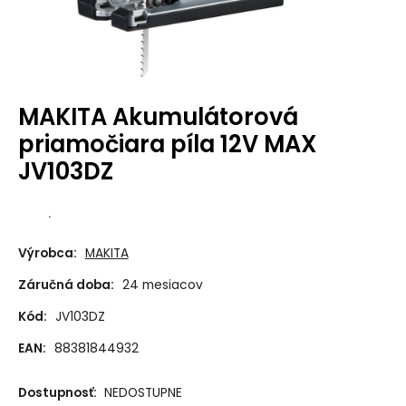
MAKITA Akumulátorová
priamočiara píla 12V MAX
JV103DZ
.
Výrobca:
MAKITA
Záručná doba:
24 mesiacov
Kód:
JV103DZ
EAN:
88381844932
Dostupnosť:
NEDOSTUPNE