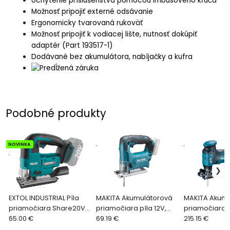
Uchytenie príslušenstva pomocou imbusového kľúča
Možnosť pripojiť externé odsávanie
Ergonomicky tvarovaná rukoväť
Možnosť pripojiť k vodiacej lište, nutnosť dokúpiť
adaptér (Part 193517-1)
Dodávané bez akumulátora, nabíjačky a kufra
Podobné produkty
NOVINKA
.
.
.
EXTOL INDUSTRIAL Píla
MAKITA Akumulátorová
MAKITA Akumu
priamočiara Share20V,
priamočiara píla 12V,
priamočiara p
bez aku, zdvih 26mm,
65.00 €
bez aku. a nabíjačky
69.19 €
bez aku. a na
215.15 €
bezuhlíkový motor
JV101DZ
DJV181Z