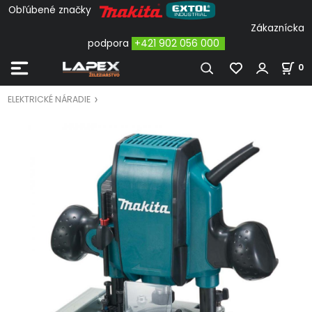
Obľúbené značky
Zákaznícka
podpora
+421 902 056 000
0
ELEKTRICKÉ NÁRADIE