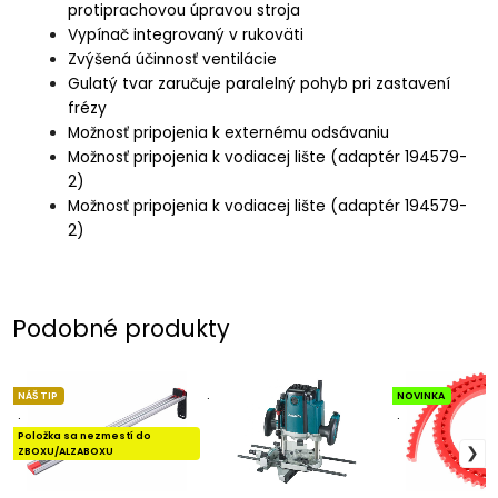
protiprachovou úpravou stroja
Vypínač integrovaný v rukoväti
Zvýšená účinnosť ventilácie
Gulatý tvar zaručuje paralelný pohyb pri zastavení
frézy
Možnosť pripojenia k externému odsávaniu
Možnosť pripojenia k vodiacej lište (adaptér 194579-
2)
Možnosť pripojenia k vodiacej lište (adaptér 194579-
2)
Podobné produkty
NÁŠ TIP
.
NOVINKA
.
.
Položka sa nezmestí do
ZBOXU/ALZABOXU