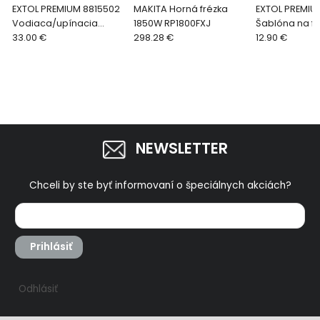
EXTOL PREMIUM 8815502
MAKITA Horná frézka
EXTOL PREMIU
Vodiaca/upínacia
1850W RP1800FXJ
Šablóna na f
hliníková lišta, rozsah 0-
33.00 €
298.28 €
kontúr, 200cm,
12.90 €
900mm
18mm
NEWSLETTER
Chceli by ste byť informovaní o špeciálnych akciách?
Prihlásiť
Odhlásiť