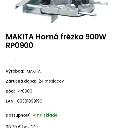
MAKITA Horná frézka 900W
RP0900
.
Výrobca:
MAKITA
Záručná doba:
24 mesiacov
Kód:
RP0900
EAN:
88381099196
Dostupnosť:
na sklade
98.70
€
bez DPH