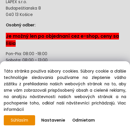
LAPEX s.r.o.
Budapeštianska 8
040 13 Košice
Osobný odber:
Je možný len po objednaní cez e-shop, ceny sa
líšia
Pon-Pia: 08:00 -18:00
Sobota: 08:00 - 13:00
Táto stránka používa súbory cookies. Súbory cookie a ďalšie
Odstúpenie od kúpnej zmluvy uzavretej na diaľku bez
technológie sledovania používame na zlepšenie vášho
registrácie
zážitku z prehliadania našich webových stránok na to, aby
sme vám zobrazovali prispôsobený obsah a cielené reklamy,
na analýzu návštevnosti našich webových stránok a na
pochopenie toho, odkiaľ naši návštevníci prichádzajú.
Viac
Copyright © 2022 lapex.sk, All rights reserved
informácií
Súhlasím
Nastavenie
Odmietam
Vytvorené systémom ClickEshop.sk