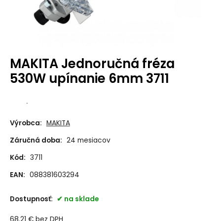
MAKITA Jednoručná fréza
530W upínanie 6mm 3711
.
Výrobca:
MAKITA
Záručná doba:
24 mesiacov
Kód:
3711
EAN:
088381603294
Dostupnosť:
na sklade
68.21
€
bez DPH