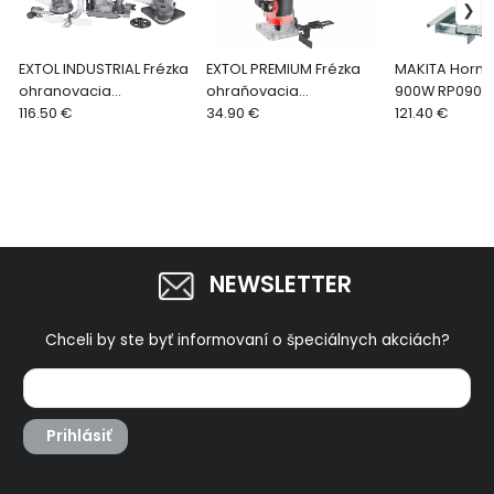
EXTOL INDUSTRIAL Frézka
EXTOL PREMIUM Frézka
MAKITA Horná
ohranovacia
ohraňovacia
900W RP0900
jednoručná, 710W, 6-
116.50 €
jednoručná 500W,
34.90 €
121.40 €
8mm 8793302
skľučovadlo 6mm
8893311
NEWSLETTER
Chceli by ste byť informovaní o špeciálnych akciách?
Prihlásiť