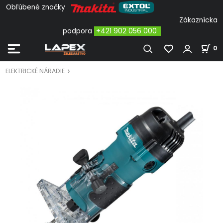
Obľúbené značky
Zákaznícka
podpora
+421 902 056 000
0
ELEKTRICKÉ NÁRADIE