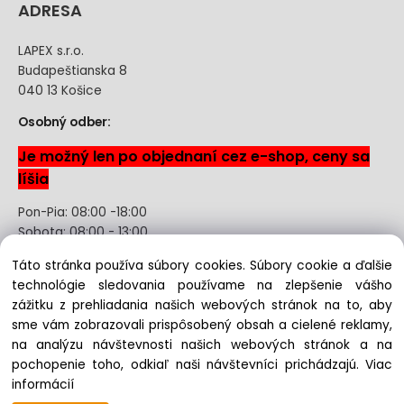
ADRESA
LAPEX s.r.o.
Budapeštianska 8
040 13 Košice
Osobný odber:
Je možný len po objednaní cez e-shop, ceny sa
líšia
Pon-Pia: 08:00 -18:00
Sobota: 08:00 - 13:00
Táto stránka používa súbory cookies. Súbory cookie a ďalšie
Odstúpenie od kúpnej zmluvy uzavretej na diaľku bez
technológie sledovania používame na zlepšenie vášho
registrácie
zážitku z prehliadania našich webových stránok na to, aby
sme vám zobrazovali prispôsobený obsah a cielené reklamy,
na analýzu návštevnosti našich webových stránok a na
pochopenie toho, odkiaľ naši návštevníci prichádzajú.
Viac
Copyright © 2022 lapex.sk, All rights reserved
informácií