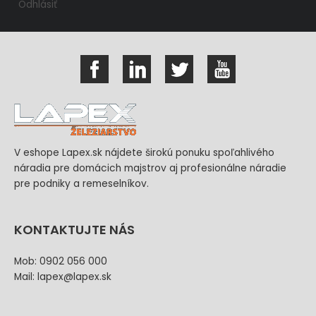
Odhlásiť
V eshope Lapex.sk nájdete širokú ponuku spoľahlivého
náradia pre domácich majstrov aj profesionálne náradie
pre podniky a remeselníkov.
KONTAKTUJTE NÁS
Mob: 0902 056 000
Mail: lapex@lapex.sk