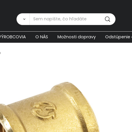
Zákaznícka p
VÝROBCOVIA
O NÁS
Možnosti dopravy
Odstúpenie 