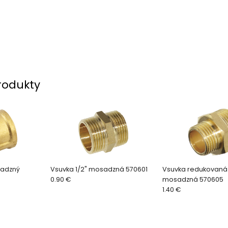
rodukty
sadzný
Vsuvka 1/2" mosadzná 570601
Vsuvka redukovaná 
0.90 €
mosadzná 570605
1.40 €