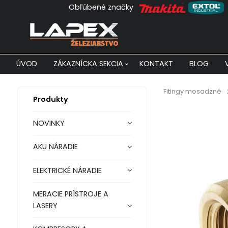
Obľúbené značky
ÚVOD
ZÁKAZNÍCKA SEKCIA
KONTAKT
BLOG
Fitingy mosadzné
Produkty
NOVINKY
AKU NÁRADIE
ELEKTRICKÉ NÁRADIE
MERACIE PRÍSTROJE A
LASERY