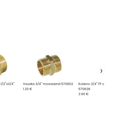
1/2"x3/4"
Vsuvka 3/4" mosadzná 570602
Koleno 3/4" FF c.90
1.20 €
570626
2.60 €