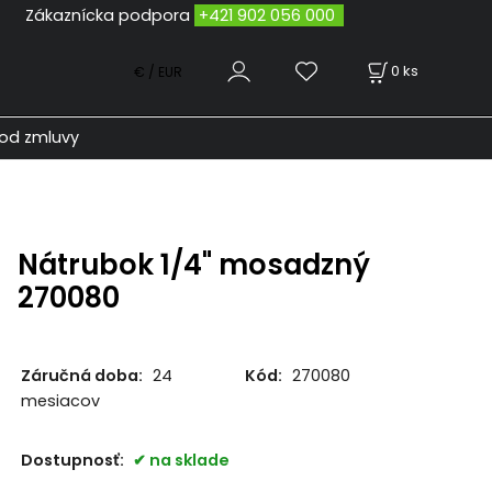
odpora
+421 902 056 000
0
ks
€ / EUR
od zmluvy
Nátrubok 1/4" mosadzný
270080
Záručná doba:
24
Kód:
270080
mesiacov
Dostupnosť:
na sklade