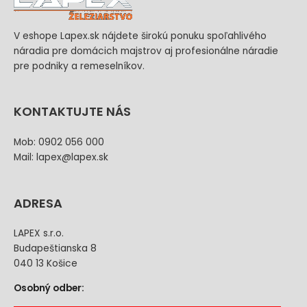
V eshope Lapex.sk nájdete širokú ponuku spoľahlivého
náradia pre domácich majstrov aj profesionálne náradie
pre podniky a remeselníkov.
KONTAKTUJTE NÁS
Mob: 0902 056 000
Mail: lapex@lapex.sk
ADRESA
LAPEX s.r.o.
Budapeštianska 8
040 13 Košice
Osobný odber: