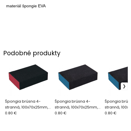
materiál špongie
EVA
Podobné produkty
Špongia brúsna 4-
Špongia brúsna 4-
Špongia brús
stranná, 100x70x25mm,
stranná, 100x70x25mm,
stranná, 100
P80, EVA, 100x70x25mm,
0.80 €
P180, EVA, 100x70x25mm,
0.80 €
P220, EVA,
0.80 €
P80, abrazivo-
P180, abrazivo-
100x70x25mm,
korund,8803663
korund880366
abrazivo-kor