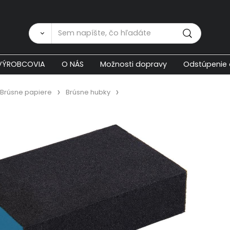
Zákaznícka p
VÝROBCOVIA
O NÁS
Možnosti dopravy
Odstúpenie 
Brúsne papiere
Brúsne hubky