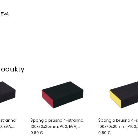
e
EVA
rodukty
stranná,
Špongia brúsna 4-stranná,
Špongia brúsna 4-s
, EVA,
100x70x25mm, P60, EVA,
100x70x25mm, P100,
, abrazivo-
100x70x25mm, P60, abrazivo-
0.80 €
EVA100x70x25mm, P1
0.80 €