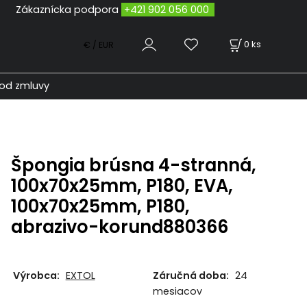
odpora
+421 902 056 000
0
ks
€ / EUR
od zmluvy
Špongia brúsna 4-stranná,
100x70x25mm, P180, EVA,
100x70x25mm, P180,
abrazivo-korund880366
Výrobca:
EXTOL
Záručná doba:
24
mesiacov