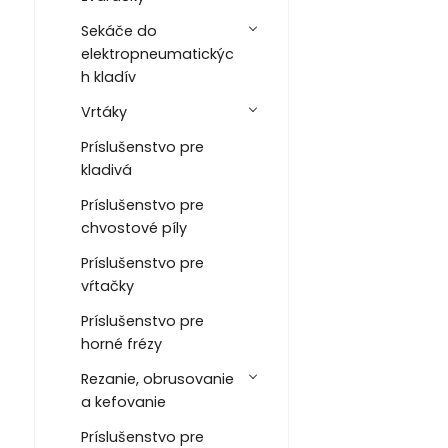
korund880366
Sekáče do
elektropneumatickýc
h kladív
Vrtáky
Príslušenstvo pre
kladivá
Príslušenstvo pre
chvostové píly
Príslušenstvo pre
vŕtačky
Príslušenstvo pre
horné frézy
Rezanie, obrusovanie
a kefovanie
Príslušenstvo pre