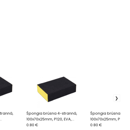
tranná,
Špongia brúsna 4-stranná,
Špongia brúsna 4-st
100x70x25mm, P120, EVA,
100x70x25mm, P80, E
00,
100x70x25mm, P120, abrazivo-
0.80 €
100x70x25mm, P80, a
0.80 €