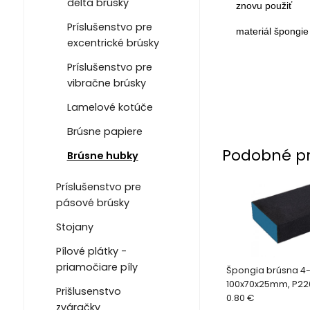
delta brúsky
znovu použiť
Príslušenstvo pre
materiál špongi
excentrické brúsky
Príslušenstvo pre
vibračne brúsky
Lamelové kotúče
Brúsne papiere
Podobné p
Brúsne hubky
Príslušenstvo pre
pásové brúsky
Stojany
Pílové plátky -
priamočiare píly
Špongia brúsna 4-
100x70x25mm, P220
Prišlusenstvo
100x70x25mm, P220
0.80 €
zváračky