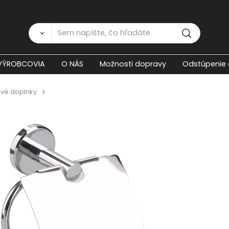
Zákaznícka p
VÝROBCOVIA
O NÁS
Možnosti dopravy
Odstúpenie 
vé doplnky