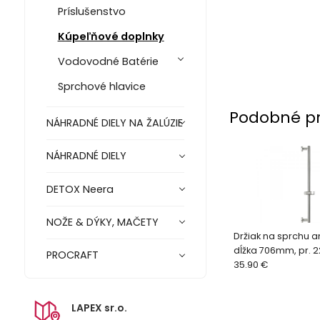
Príslušenstvo
Kúpeľňové doplnky
Vodovodné Batérie
Sprchové hlavice
Podobné p
NÁHRADNÉ DIELY NA ŽALÚZIE
NÁHRADNÉ DIELY
DETOX Neera
NOŽE & DÝKY, MAČETY
Držiak na sprchu a
dĺžka 706mm, pr.
PROCRAFT
35.90 €
LAPEX sr.o.