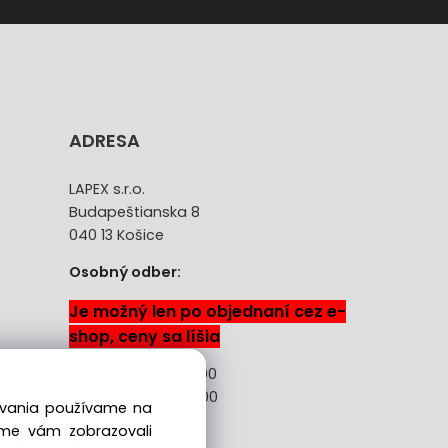
ADRESA
LAPEX s.r.o.
Budapeštianska 8
040 13 Košice
Osobný odber:
Je možný len po objednaní cez e-
shop, ceny sa líšia
Pon-Pia: 08:00 -18:00
Sobota: 08:00 - 13:00
dovania používame na
sme vám zobrazovali
ácie