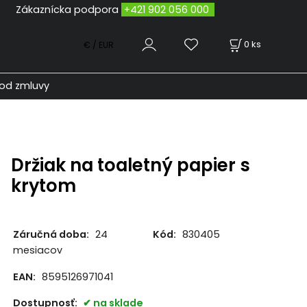
odpora
+421 902 056 000
0
ks
€ / EUR
od zmluvy
Držiak na toaletný papier s
krytom
Záručná doba:
24
Kód:
830405
mesiacov
EAN:
8595126971041
Dostupnosť:
na sklade