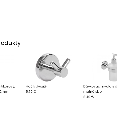
rodukty
ntikorový,
Háčik dvojitý
Dávkovač mydla s d
 22mm
5.70 €
matné sklo
8.40 €