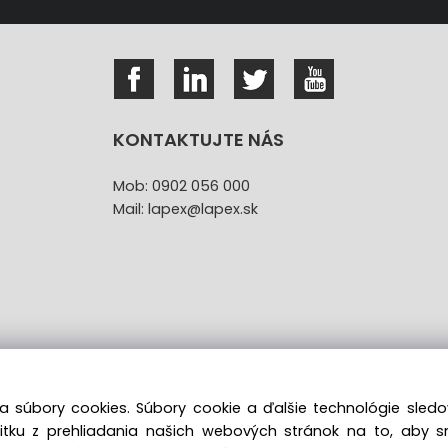
KONTAKTUJTE NÁS
Mob: 0902 056 000
Mail: lapex@lapex.sk
a súbory cookies. Súbory cookie a ďalšie technológie sle
žitku z prehliadania našich webových stránok na to, aby 
túpenie od kúpnej zmluvy uzavretej na diaľku bez registr