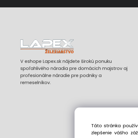
V eshope Lapex.sk nájdete širokú ponuku
spoľahlivého náradia pre domácich majstrov aj
profesionálne náradie pre podniky a
remeselníkov.
Táto stránka použív
zlepšenie vášho zá
Ods