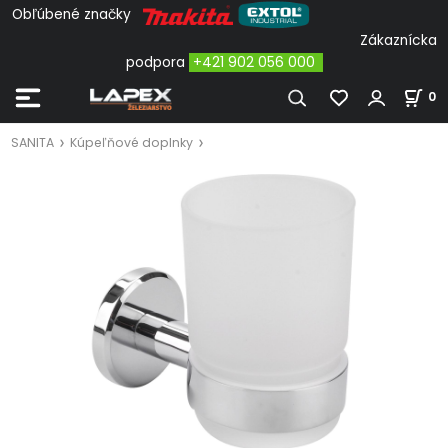
Obľúbené značky
Zákaznícka
podpora
+421 902 056 000
0
SANITA
Kúpeľňové doplnky