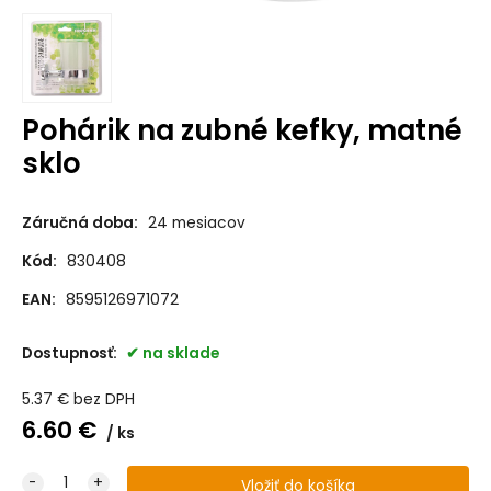
Pohárik na zubné kefky, matné
sklo
Záručná doba:
24 mesiacov
Kód:
830408
EAN:
8595126971072
Dostupnosť:
na sklade
5.37
€
bez DPH
6.60
€
ks