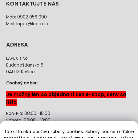
KONTAKTUJTE NÁS
Mob: 0902 056 000
Mail: lapex@lapex.sk
ADRESA
LAPEX s.r.o.
Budapeštianska 8
040 13 Košice
Osobný odber:
Je možný len po objednaní cez e-shop, ceny sa
líšia
Pon-Pia: 08:00 -18:00
Sobota: 08:00 - 13:00
Táto stránka používa súbory cookies. Súbory cookie a ďalšie
Odstúpenie od kúpnej zmluvy uzavretej na diaľku bez