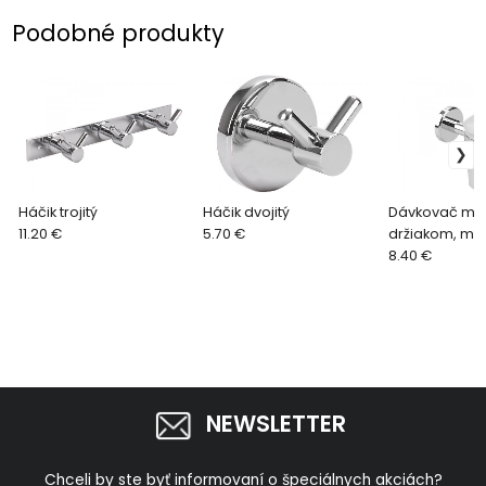
Podobné produkty
Háčik trojitý
Háčik dvojitý
Dávkovač myd
11.20 €
5.70 €
držiakom, mat
8.40 €
NEWSLETTER
Chceli by ste byť informovaní o špeciálnych akciách?