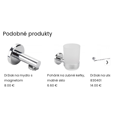
Podobné produkty
Držiak na mydlo s
Pohárik na zubné kefky,
Držiak na ute
magnetom
matné sklo
830401
8.00 €
6.60 €
14.00 €