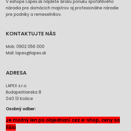
V eshope Lapex.sk nájdete širokú ponuku spoľahlivého
náradia pre domácich majstrov aj profesionálne náradie
pre podniky a remeselníkov.
KONTAKTUJTE NÁS
Mob: 0902 056 000
Mail: lapex@lapex.sk
ADRESA
LAPEX s.r.o.
Budapeštianska 8
040 13 Košice
Osobný odber:
Je možný len po objednaní cez e-shop, ceny sa
líšia