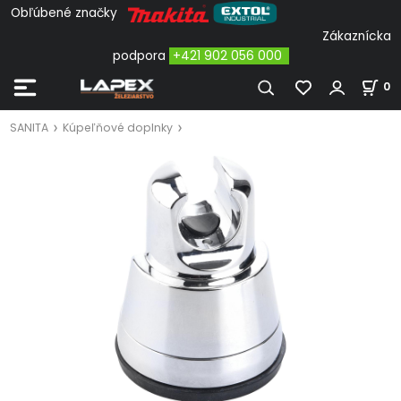
Obľúbené značky
Zákaznícka
podpora
+421 902 056 000
0
SANITA
Kúpeľňové doplnky