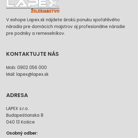
V eshope Lapex.sk nájdete širokú ponuku spoľahlivého
náradia pre domácich majstrov aj profesionálne náradie
pre podniky a remeselníkov.
KONTAKTUJTE NÁS
Mob: 0902 056 000
Mail: lapex@lapex.sk
ADRESA
LAPEX s.r.o.
Budapeštianska 8
040 13 Košice
Osobný odber: