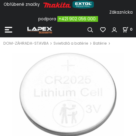
Obľúbené značky
Zákaznícka
podpora
+421 902 056 000
0
DOM-ZÁHRADA-STAVBA
Svietidlá a batérie
Batérie