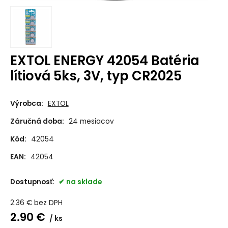
EXTOL ENERGY 42054 Batéria
lítiová 5ks, 3V, typ CR2025
Výrobca:
EXTOL
Záručná doba:
24 mesiacov
Kód:
42054
EAN:
42054
Dostupnosť:
na sklade
2.36
€
bez DPH
2.90
€
ks