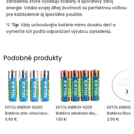
zariadenia, ktoré vyžadujú stabilný a spoľahlivý zdroj
energie. Vďaka svojej dlhej životnosti sú perfektnou voľbou
pre každodenné aj špeciálne použitie.
💡
Tip:
Vždy uchovávajte batérie mimo dosahu detí a
vymeňte ich podľa odporúčaní výrobcu zariadenia.
Podobné produkty
EXTOL ENERGY 42001
EXTOL ENERGY 42011
EXTOL ENERGY
Batéria zink-chloridová
Batéria alkalická 4ks,
Batéria lítiová
4ks, 1,5V, typ AA
0.60 €
1,5V, typ AA
1.50 €
typ CR2016
2.90 €