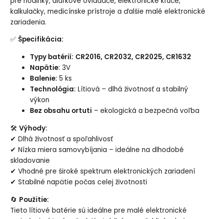
pre hodinky, diaľkové ovládače, elektronické kľúče,
kalkulačky, medicínske prístroje a ďalšie malé elektronické
zariadenia.
✅
Špecifikácia:
Typy batérií:
CR2016, CR2032, CR2025, CR1632
Napätie:
3V
Balenie:
5 ks
Technológia:
Lítiová – dlhá životnosť a stabilný
výkon
Bez obsahu ortuti
– ekologická a bezpečná voľba
🛠
Výhody:
✔ Dlhá životnosť a spoľahlivosť
✔ Nízka miera samovybíjania – ideálne na dlhodobé
skladovanie
✔ Vhodné pre široké spektrum elektronických zariadení
✔ Stabilné napätie počas celej životnosti
🔄
Použitie:
Tieto lítiové batérie sú ideálne pre malé elektronické