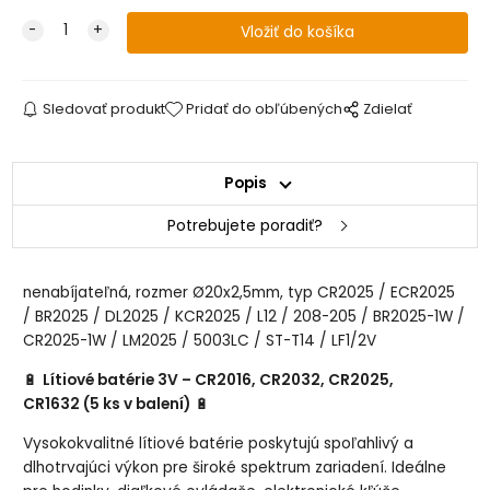
Sledovať produkt
Pridať do obľúbených
Zdielať
Popis
Potrebujete poradiť?
nenabíjateľná, rozmer Ø20x2,5mm, typ CR2025 / ECR2025
/ BR2025 / DL2025 / KCR2025 / L12 / 208-205 / BR2025-1W /
CR2025-1W / LM2025 / 5003LC / ST-T14 / LF1/2V
🔋
Lítiové batérie 3V – CR2016, CR2032, CR2025,
CR1632 (5 ks v balení)
🔋
Vysokokvalitné lítiové batérie poskytujú spoľahlivý a
dlhotrvajúci výkon pre široké spektrum zariadení. Ideálne