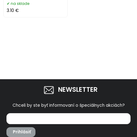
na sklade
3.10 €
NEWSLETTER
Chceli by ste byť informovaní o špeciálnych akciách?
Prihlásiť