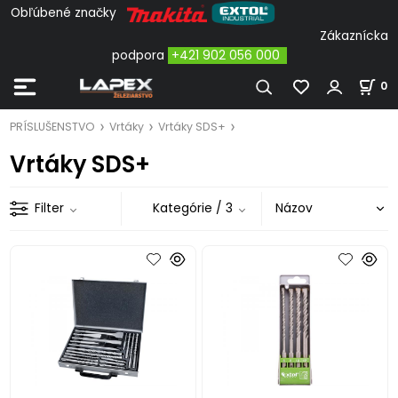
Obľúbené značky
Zákaznícka
podpora
+421 902 056 000
0
PRÍSLUŠENSTVO
Vrtáky
Vrtáky SDS+
Vrtáky SDS+
Filter
Kategórie
/ 3