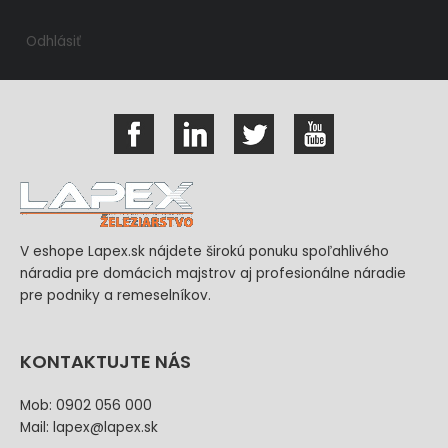
Odhlásiť
V eshope Lapex.sk nájdete širokú ponuku spoľahlivého
náradia pre domácich majstrov aj profesionálne náradie
pre podniky a remeselníkov.
KONTAKTUJTE NÁS
Mob: 0902 056 000
Mail: lapex@lapex.sk