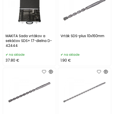
MAKITA Sada vrtákov a
Vrták SDS-plus 10x160mm
sekáčov SDS+ 17-dielna D-
42444
na sklade
na sklade
37.80 €
1.90 €