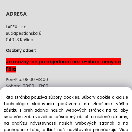
ADRESA
LAPEX s.r.o.
Budapeštianska 8
040 13 Košice
Osobný odber:
Je možný len po objednaní cez e-shop, ceny sa
líšia
Pon-Pia: 08:00 -18:00
Sobota: 08:00 - 13:00
Táto stránka používa súbory cookies. Súbory cookie a ďalšie
Odstúpenie od kúpnej zmluvy uzavretej na diaľku bez
technológie sledovania používame na zlepšenie vášho
registrácie
zážitku z prehliadania našich webových stránok na to, aby
sme vám zobrazovali prispôsobený obsah a cielené reklamy,
na analýzu návštevnosti našich webových stránok a na
pochopenie toho, odkiaľ naši návštevníci prichádzajú.
Viac