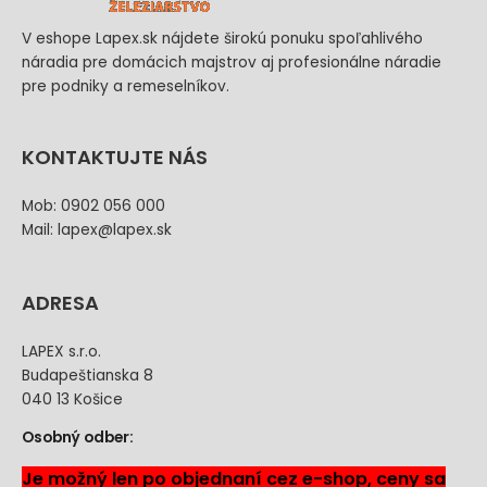
V eshope Lapex.sk nájdete širokú ponuku spoľahlivého
náradia pre domácich majstrov aj profesionálne náradie
pre podniky a remeselníkov.
KONTAKTUJTE NÁS
Mob: 0902 056 000
Mail: lapex@lapex.sk
ADRESA
LAPEX s.r.o.
Budapeštianska 8
040 13 Košice
Osobný odber:
Je možný len po objednaní cez e-shop, ceny sa