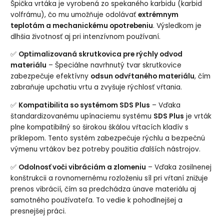
Špička vrtáka je vyrobená zo spekaného karbidu (karbid
volfrámu), čo mu umožňuje odolávať
extrémnym
teplotám a mechanickému opotrebeniu
. Výsledkom je
dlhšia životnosť aj pri intenzívnom používaní.
✅
Optimalizovaná skrutkovica pre rýchly odvod
materiálu
– Špeciálne navrhnutý tvar skrutkovice
zabezpečuje efektívny
odsun odvŕtaného materiálu
, čím
zabraňuje upchatiu vrtu a zvyšuje rýchlosť vŕtania.
✅
Kompatibilita so systémom SDS Plus
– Vďaka
štandardizovanému upínaciemu systému
SDS Plus
je vrták
plne kompatibilný so širokou škálou vŕtacích kladív s
príklepom. Tento systém zabezpečuje rýchlu a bezpečnú
výmenu vrtákov bez potreby použitia ďalších nástrojov.
✅
Odolnosť voči vibráciám a zlomeniu
– Vďaka zosilnenej
konštrukcii a rovnomernému rozloženiu síl pri vŕtaní znižuje
prenos vibrácií, čím sa predchádza únave materiálu aj
samotného používateľa. To vedie k pohodlnejšej a
presnejšej práci.