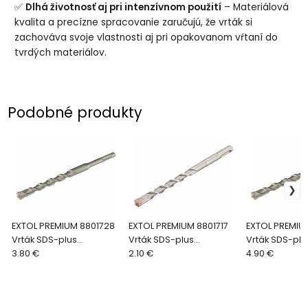
✅
Dlhá životnosť aj pri intenzívnom použití
– Materiálová
kvalita a precízne spracovanie zaručujú, že vrták si
zachováva svoje vlastnosti aj pri opakovanom vŕtaní do
tvrdých materiálov.
Podobné produkty
EXTOL PREMIUM 8801728
EXTOL PREMIUM 8801717
EXTOL PREMIU
Vrták SDS-plus
Vrták SDS-plus
Vrták SDS-plu
štvorbritý, Ø14x260mm
3.80 €
štvorbritý, Ø10x160mm
2.10 €
štvorbritý, Ø
4.90 €