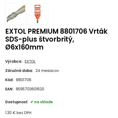
EXTOL PREMIUM 8801706 Vrták
SDS-plus štvorbritý,
Ø6x160mm
Výrobca:
EXTOL
Záručná doba:
24 mesiacov
Kód:
8801706
EAN:
8595703601620
Dostupnosť:
na sklade
1.30
€
bez DPH