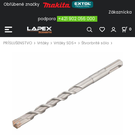
Obľúbené značky
Zákaznícka
podpora
+421 902 056 000
0
PRÍSLUŠENSTVO
Vrtáky
Vrtáky SDS+
Štvorbrité sólo