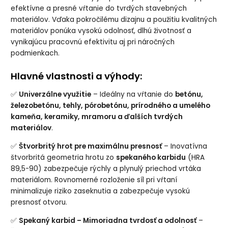
efektívne a presné vŕtanie do tvrdých stavebných
materiálov. Vďaka pokročilému dizajnu a použitiu kvalitných
materiálov ponúka vysokú odolnosť, dlhú životnosť a
vynikajúcu pracovnú efektivitu aj pri náročných
podmienkach.
Hlavné vlastnosti a výhody:
✅
Univerzálne využitie
– Ideálny na vŕtanie do
betónu,
železobetónu, tehly, pórobetónu, prírodného a umelého
kameňa, keramiky, mramoru a ďalších tvrdých
materiálov
.
✅
Štvorbritý hrot pre maximálnu presnosť
– Inovatívna
štvorbritá geometria hrotu zo
spekaného karbidu
(HRA
89,5-90) zabezpečuje rýchly a plynulý priechod vrtáka
materiálom. Rovnomerné rozloženie síl pri vŕtaní
minimalizuje riziko zaseknutia a zabezpečuje vysokú
presnosť otvoru.
✅
Spekaný karbid – Mimoriadna tvrdosť a odolnosť
–