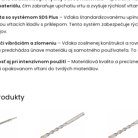
ateriálu
, čím zabraňuje upchatiu vrtu a zvyšuje rýchlosť vŕtan
ta so systémom SDS Plus
– Vďaka štandardizovanému upí
lou vŕtacích kladív s príklepom. Tento systém zabezpečuje r
jov.
či vibráciám a zlomeniu
– Vďaka zosilnenej konštrukcii a rov
sa predchádza únave materiálu aj samotného používateľa. To ve
sť aj pri intenzívnom použití
– Materiálová kvalita a precízn
pri opakovanom vŕtaní do tvrdých materiálov.
rodukty