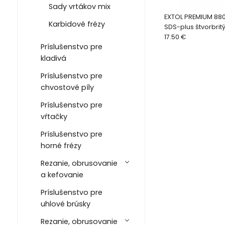
Sady vrtákov mix
EXTOL PREMIUM 880
Karbidové frézy
SDS-plus štvorbritý
Ø26x600mm
17.50 €
Príslušenstvo pre
kladivá
Príslušenstvo pre
chvostové píly
Príslušenstvo pre
vŕtačky
Príslušenstvo pre
horné frézy
Rezanie, obrusovanie
a kefovanie
Príslušenstvo pre
uhlové brúsky
Rezanie, obrusovanie