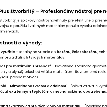
Plus štvorbritý – Profesionálny nástroj pre 
 štvorbritý je špičkový nástroj navrhnutý pre efektívne a pres
zajnu a použitiu kvalitných materiálov ponúka vysokú odolnosť,
dmienkach.
stnosti a výhody:
 využitie
– Ideálny na vŕtanie do
betónu, železobetónu, teh
moru a ďalších tvrdých materiálov
.
hrot pre maximálnu presnosť
– Inovatívna štvorbritá geomet
chly a plynulý priechod vrtáka materiálom. Rovnomerné rozloženi
ysokú presnosť otvoru.
bid – Mimoriadna tvrdosť a odolnosť
– Špička vrtáka je vyr
lávať
extrémnym teplotám a mechanickému opotrebeniu
aná skrutkovica pre rýchly odvod materiálu
– Špeciálne na