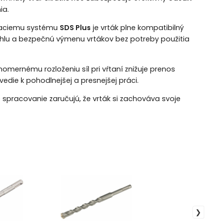
ia.
naciemu systému
SDS Plus
je vrták plne kompatibilný
ýchlu a bezpečnú výmenu vrtákov bez potreby použitia
nomernému rozloženiu síl pri vŕtaní znižuje prenos
die k pohodlnejšej a presnejšej práci.
e spracovanie zaručujú, že vrták si zachováva svoje