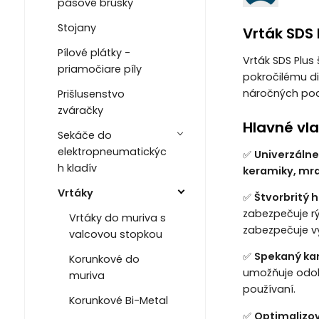
pásové brúsky
Stojany
Vrták SDS 
Pílové plátky -
Vrták SDS Plus
priamočiare píly
pokročilému di
náročných po
Prišlusenstvo
zváračky
Hlavné vla
Sekáče do
elektropneumatickýc
✅
Univerzálne
h kladív
keramiky, mra
Vrtáky
✅
Štvorbritý 
zabezpečuje rý
Vrtáky do muriva s
zabezpečuje v
valcovou stopkou
✅
Spekaný kar
Korunkové do
umožňuje odo
muriva
používaní.
Korunkové Bi-Metal
✅
Optimalizov