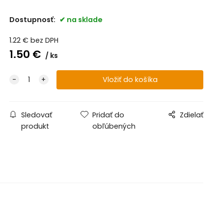
Dostupnosť:
na sklade
1.22
€
bez DPH
1.50
€
ks
Sledovať
Pridať do
Zdielať
produkt
obľúbených