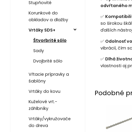
Stupňovité
odvŕtaného m
Korunkové do
✅
Kompatibili
obkladov a dlažby
so širokou šká
ďalších nástro
Vrtáky SDS+
Štvorbrité sólo
✅
Odolnosť vo
vibrácií, čím 
Sady
✅
Dlhá životno
Dvojbrité sólo
vlastnosti aj 
Vŕtacie prípravky a
šablóny
Vrtáky do kovu
Podobné p
Kuželové vrt.-
záhlbníky
Vrtáky/vykružovače
do dreva