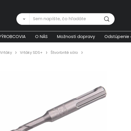
Zákaznícka p
VÝROBCOVIA
O NÁS
Možnosti dopravy
Odstúpenie 
Vrtáky
Vrtáky SDS+
Štvorbrité sólo