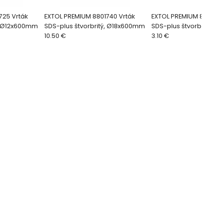
725 Vrták
EXTOL PREMIUM 8801740 Vrták
EXTOL PREMIUM 880171
ý, Ø12x600mm
SDS-plus štvorbritý, Ø18x600mm
SDS-plus štvorbritý
10.50 €
3.10 €