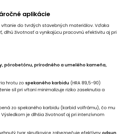
náročné aplikácie
né vŕtanie do tvrdých stavebných materiálov. Vďaka
 dlhú životnosť a vynikajúcu pracovnú efektivitu aj pri
ly, pórobetónu, prírodného a umelého kameňa,
ria hrotu zo
spekaného karbidu
(HRA 89,5-90)
e síl pri vŕtaní minimalizuje riziko zaseknutia a
obená zo spekaného karbidu (karbid volfrámu), čo mu
. Výsledkom je dlhšia životnosť aj pri intenzívnom
vrhnutý tvar skrutkovice zabezpečuje efektívny
odsun