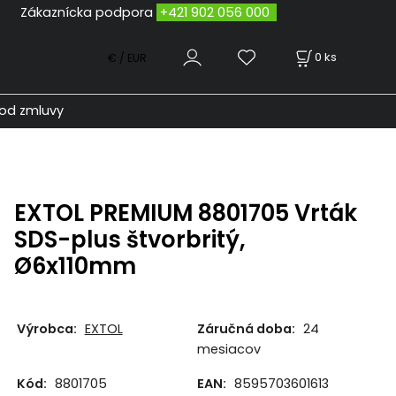
odpora
+421 902 056 000
0
ks
€ / EUR
od zmluvy
EXTOL PREMIUM 8801705 Vrták
SDS-plus štvorbritý,
Ø6x110mm
Výrobca:
EXTOL
Záručná doba:
24
mesiacov
Kód:
8801705
EAN:
8595703601613