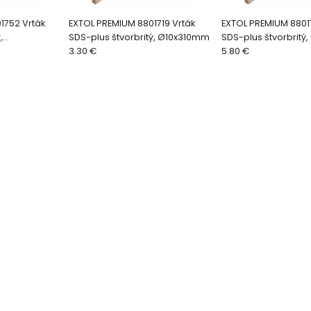
1752 Vrták
EXTOL PREMIUM 8801719 Vrták
EXTOL PREMIUM 8801
,
SDS-plus štvorbritý, Ø10x310mm
SDS-plus štvorbrit
3.30 €
5.80 €