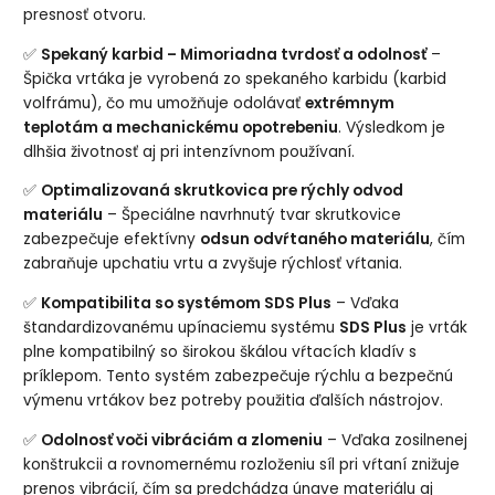
presnosť otvoru.
✅
Spekaný karbid – Mimoriadna tvrdosť a odolnosť
–
Špička vrtáka je vyrobená zo spekaného karbidu (karbid
volfrámu), čo mu umožňuje odolávať
extrémnym
teplotám a mechanickému opotrebeniu
. Výsledkom je
dlhšia životnosť aj pri intenzívnom používaní.
✅
Optimalizovaná skrutkovica pre rýchly odvod
materiálu
– Špeciálne navrhnutý tvar skrutkovice
zabezpečuje efektívny
odsun odvŕtaného materiálu
, čím
zabraňuje upchatiu vrtu a zvyšuje rýchlosť vŕtania.
✅
Kompatibilita so systémom SDS Plus
– Vďaka
štandardizovanému upínaciemu systému
SDS Plus
je vrták
plne kompatibilný so širokou škálou vŕtacích kladív s
príklepom. Tento systém zabezpečuje rýchlu a bezpečnú
výmenu vrtákov bez potreby použitia ďalších nástrojov.
✅
Odolnosť voči vibráciám a zlomeniu
– Vďaka zosilnenej
konštrukcii a rovnomernému rozloženiu síl pri vŕtaní znižuje
prenos vibrácií, čím sa predchádza únave materiálu aj