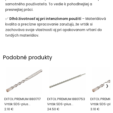
samotného používateľa. To vedie k pohodlnejšej a
presnejšej práci.
✅
Dlhá životnosť aj pri intenzívnom použití
– Materiálová
kvalita a precízne spracovanie zaručujú, že vrták si
zachováva svoje vlastnosti aj pri opakovanom vŕtaní do
tvrdých materiálov.
Podobné produkty
EXTOL PREMIUM 8801717
EXTOL PREMIUM 8801753
EXTOL PREMIU
Vrták SDS-plus
Vrták SDS-plus
Vrták SDS-plu
štvorbritý, Ø10x160mm
2.10 €
štvorbritý, Ø26x1000mm
24.50 €
štvorbritý, Ø
3.10 €