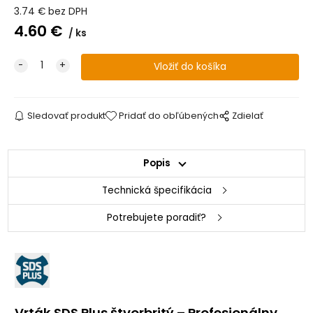
3.74
€
bez DPH
4.60
€
ks
Sledovať produkt
Pridať do obľúbených
Zdielať
Popis
Technická špecifikácia
Potrebujete poradiť?
Vrták SDS Plus štvorbritý – Profesionálny