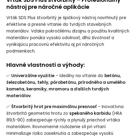
nástroj pre náročné aplikácie
Vrták SDS Plus štvorbritý je špičkový nástroj navrhnutý pre
efektívne a presné vŕtanie do tvrdých stavebných
materiálov. Vďaka pokročilému dizajnu a použitiu kvalitných
materiálov ponúka vysokú odolnosť, dlhú životnosť a
vynikajúcu pracovnú efektivitu aj pri náročných
podmienkach.
Hlavné vlastnosti a výhody:
✅
Univerzálne využitie
– Ideálny na vŕtanie do
betónu,
železobetónu, tehly, pórobetónu, prírodného a umelého
kameňa, keramiky, mramoru a ďalších tvrdých
materiálov
.
✅
Štvorbritý hrot pre maximálnu presnosť
– Inovatívna
štvorbritá geometria hrotu zo
spekaného karbidu
(HRA
89,5-90) zabezpečuje rýchly a plynulý priechod vrtáka
materiálom. Rovnomerné rozloženie síl pri vŕtaní
minimalizuje riziko zaseknutia a zabezpečuje vysokú