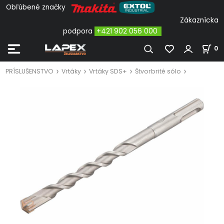
Obľúbené značky
Zákaznícka
podpora
+421 902 056 000
0
PRÍSLUŠENSTVO
Vrtáky
Vrtáky SDS+
Štvorbrité sólo