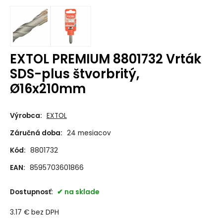
EXTOL PREMIUM 8801732 Vrták
SDS-plus štvorbritý,
Ø16x210mm
Výrobca:
EXTOL
Záručná doba:
24 mesiacov
Kód:
8801732
EAN:
8595703601866
Dostupnosť:
na sklade
3.17
€
bez DPH