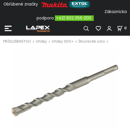
Obľúbené značky
Zákaznícka
podpora
+421 902 056 000
0
PRÍSLUŠENSTVO
Vrtáky
Vrtáky SDS+
Štvorbrité sólo