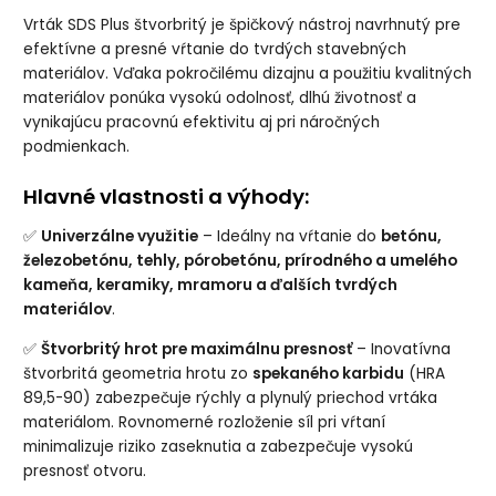
Vrták SDS Plus štvorbritý je špičkový nástroj navrhnutý pre
efektívne a presné vŕtanie do tvrdých stavebných
materiálov. Vďaka pokročilému dizajnu a použitiu kvalitných
materiálov ponúka vysokú odolnosť, dlhú životnosť a
vynikajúcu pracovnú efektivitu aj pri náročných
podmienkach.
Hlavné vlastnosti a výhody:
✅
Univerzálne využitie
– Ideálny na vŕtanie do
betónu,
železobetónu, tehly, pórobetónu, prírodného a umelého
kameňa, keramiky, mramoru a ďalších tvrdých
materiálov
.
✅
Štvorbritý hrot pre maximálnu presnosť
– Inovatívna
štvorbritá geometria hrotu zo
spekaného karbidu
(HRA
89,5-90) zabezpečuje rýchly a plynulý priechod vrtáka
materiálom. Rovnomerné rozloženie síl pri vŕtaní
minimalizuje riziko zaseknutia a zabezpečuje vysokú
presnosť otvoru.