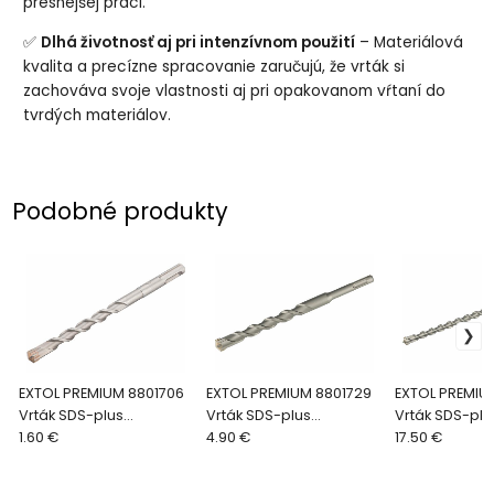
presnejšej práci.
✅
Dlhá životnosť aj pri intenzívnom použití
– Materiálová
kvalita a precízne spracovanie zaručujú, že vrták si
zachováva svoje vlastnosti aj pri opakovanom vŕtaní do
tvrdých materiálov.
Podobné produkty
EXTOL PREMIUM 8801706
EXTOL PREMIUM 8801729
EXTOL PREMIU
Vrták SDS-plus
Vrták SDS-plus
Vrták SDS-plu
štvorbritý, Ø6x160mm
1.60 €
štvorbritý, Ø14x310mm
4.90 €
štvorbritý, 
17.50 €