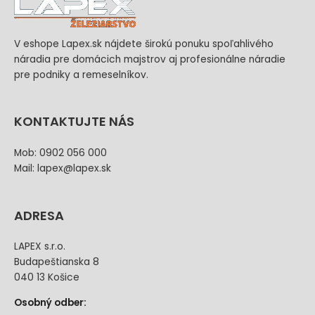
V eshope Lapex.sk nájdete širokú ponuku spoľahlivého
náradia pre domácich majstrov aj profesionálne náradie
pre podniky a remeselníkov.
KONTAKTUJTE NÁS
Mob: 0902 056 000
Mail: lapex@lapex.sk
ADRESA
LAPEX s.r.o.
Budapeštianska 8
040 13 Košice
Osobný odber: