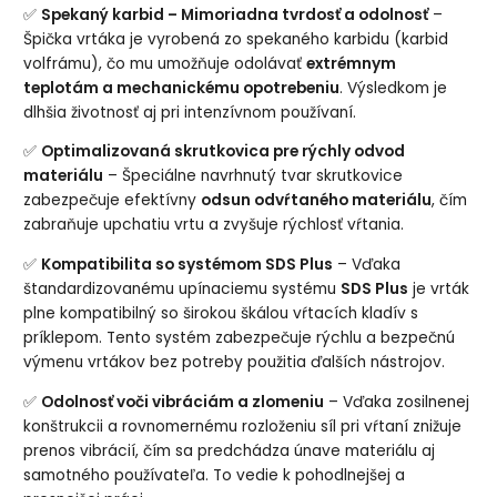
✅
Spekaný karbid – Mimoriadna tvrdosť a odolnosť
–
Špička vrtáka je vyrobená zo spekaného karbidu (karbid
volfrámu), čo mu umožňuje odolávať
extrémnym
teplotám a mechanickému opotrebeniu
. Výsledkom je
dlhšia životnosť aj pri intenzívnom používaní.
✅
Optimalizovaná skrutkovica pre rýchly odvod
materiálu
– Špeciálne navrhnutý tvar skrutkovice
zabezpečuje efektívny
odsun odvŕtaného materiálu
, čím
zabraňuje upchatiu vrtu a zvyšuje rýchlosť vŕtania.
✅
Kompatibilita so systémom SDS Plus
– Vďaka
štandardizovanému upínaciemu systému
SDS Plus
je vrták
plne kompatibilný so širokou škálou vŕtacích kladív s
príklepom. Tento systém zabezpečuje rýchlu a bezpečnú
výmenu vrtákov bez potreby použitia ďalších nástrojov.
✅
Odolnosť voči vibráciám a zlomeniu
– Vďaka zosilnenej
konštrukcii a rovnomernému rozloženiu síl pri vŕtaní znižuje
prenos vibrácií, čím sa predchádza únave materiálu aj
samotného používateľa. To vedie k pohodlnejšej a