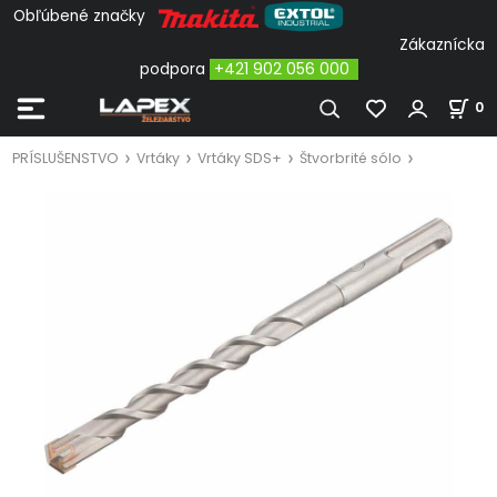
Obľúbené značky
Zákaznícka
podpora
+421 902 056 000
0
PRÍSLUŠENSTVO
Vrtáky
Vrtáky SDS+
Štvorbrité sólo