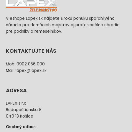
V eshope Lapex.sk nájdete širokú ponuku spoľahlivého
náradia pre domácich majstrov aj profesionálne náradie
pre podniky a remeselníkov.
KONTAKTUJTE NÁS
Mob: 0902 056 000
Mail: lapex@lapex.sk
ADRESA
LAPEX s.r.o.
Budapeštianska 8
040 13 Košice
Osobný odber: