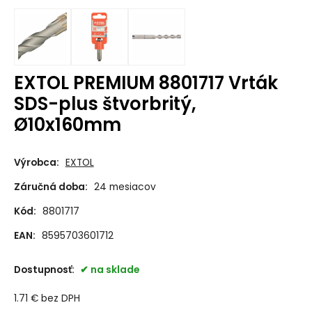
EXTOL PREMIUM 8801717 Vrták
SDS-plus štvorbritý,
Ø10x160mm
Výrobca:
EXTOL
Záručná doba:
24 mesiacov
Kód:
8801717
EAN:
8595703601712
Dostupnosť:
na sklade
1.71
€
bez DPH