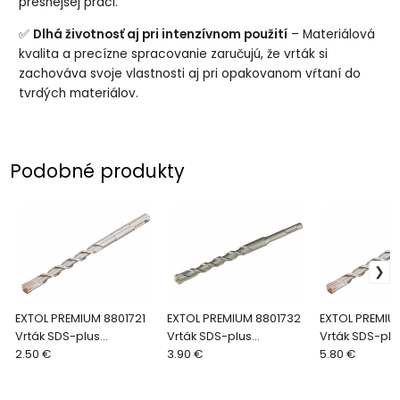
presnejšej práci.
✅
Dlhá životnosť aj pri intenzívnom použití
– Materiálová
kvalita a precízne spracovanie zaručujú, že vrták si
zachováva svoje vlastnosti aj pri opakovanom vŕtaní do
tvrdých materiálov.
Podobné produkty
EXTOL PREMIUM 8801721
EXTOL PREMIUM 8801732
EXTOL PREMIU
Vrták SDS-plus
Vrták SDS-plus
Vrták SDS-plu
štvorbritý, Ø12x160mm
2.50 €
štvorbritý, Ø16x210mm
3.90 €
štvorbritý, Ø
5.80 €