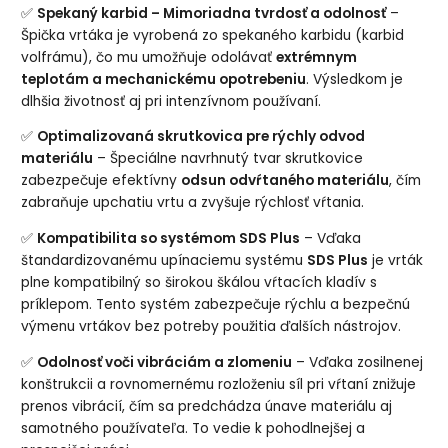
✅
Spekaný karbid – Mimoriadna tvrdosť a odolnosť
–
Špička vrtáka je vyrobená zo spekaného karbidu (karbid
volfrámu), čo mu umožňuje odolávať
extrémnym
teplotám a mechanickému opotrebeniu
. Výsledkom je
dlhšia životnosť aj pri intenzívnom používaní.
✅
Optimalizovaná skrutkovica pre rýchly odvod
materiálu
– Špeciálne navrhnutý tvar skrutkovice
zabezpečuje efektívny
odsun odvŕtaného materiálu
, čím
zabraňuje upchatiu vrtu a zvyšuje rýchlosť vŕtania.
✅
Kompatibilita so systémom SDS Plus
– Vďaka
štandardizovanému upínaciemu systému
SDS Plus
je vrták
plne kompatibilný so širokou škálou vŕtacích kladív s
príklepom. Tento systém zabezpečuje rýchlu a bezpečnú
výmenu vrtákov bez potreby použitia ďalších nástrojov.
✅
Odolnosť voči vibráciám a zlomeniu
– Vďaka zosilnenej
konštrukcii a rovnomernému rozloženiu síl pri vŕtaní znižuje
prenos vibrácií, čím sa predchádza únave materiálu aj
samotného používateľa. To vedie k pohodlnejšej a