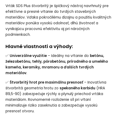
Vrták SDS Plus štvorbritý je špičkový nástroj navrhnutý pre
efektívne a presné vŕtanie do tvrdých stavebných
materiálov. Vďaka pokročilému dizajnu a použitiu kvalitných
materiálov ponúka vysokú odolnosť, dlhú životnosť a
vynikajúcu pracovnú efektivitu aj pri náročných
podmienkach.
Hlavné vlastnosti a výhody:
✅
Univerzálne využitie
– Ideálny na vŕtanie do
betónu,
železobetónu, tehly, pórobetónu, prírodného a umelého
kameňa, keramiky, mramoru a ďalších tvrdých
materiálov
.
✅
Štvorbritý hrot pre maximálnu presnosť
– Inovatívna
štvorbritá geometria hrotu zo
spekaného karbidu
(HRA
89,5-90) zabezpečuje rýchly a plynulý priechod vrtáka
materiálom. Rovnomerné rozloženie síl pri vŕtaní
minimalizuje riziko zaseknutia a zabezpečuje vysokú
presnosť otvoru.