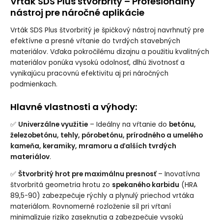
Vrták SDS Plus štvorbritý – Profesionálny
nástroj pre náročné aplikácie
Vrták SDS Plus štvorbritý je špičkový nástroj navrhnutý pre
efektívne a presné vŕtanie do tvrdých stavebných
materiálov. Vďaka pokročilému dizajnu a použitiu kvalitných
materiálov ponúka vysokú odolnosť, dlhú životnosť a
vynikajúcu pracovnú efektivitu aj pri náročných
podmienkach.
Hlavné vlastnosti a výhody:
✅
Univerzálne využitie
– Ideálny na vŕtanie do
betónu,
železobetónu, tehly, pórobetónu, prírodného a umelého
kameňa, keramiky, mramoru a ďalších tvrdých
materiálov
.
✅
Štvorbritý hrot pre maximálnu presnosť
– Inovatívna
štvorbritá geometria hrotu zo
spekaného karbidu
(HRA
89,5-90) zabezpečuje rýchly a plynulý priechod vrtáka
materiálom. Rovnomerné rozloženie síl pri vŕtaní
minimalizuje riziko zaseknutia a zabezpečuje vysokú