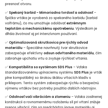
presnosť otvoru.
✅
Spekaný karbid – Mimoriadna tvrdosť a odolnosť
–
Špička vrtáka je vyrobená zo spekaného karbidu (karbid
volfrámu), čo mu umožňuje odolávať
extrémnym
teplotám a mechanickému opotrebeniu
. Výsledkom je
dlhšia životnosť aj pri intenzívnom používaní.
✅
Optimalizovaná skrutkovica pre rýchly odvod
materiálu
– Špeciálne navrhnutý tvar skrutkovice
zabezpečuje efektívny
odsun odvŕtaného materiálu
, čím
zabraňuje upchatiu vrtu a zvyšuje rýchlosť vŕtania.
✅
Kompatibilita so systémom SDS Plus
– Vďaka
štandardizovanému upínaciemu systému
SDS Plus
je vrták
plne kompatibilný so širokou škálou vŕtacích kladív s
príklepom. Tento systém zabezpečuje rýchlu a bezpečnú
výmenu vrtákov bez potreby použitia ďalších nástrojov.
✅
Odolnosť voči vibráciám a zlomeniu
– Vďaka zosilnenej
konštrukcii a rovnomernému rozloženiu síl pri vŕtaní znižuje
prenos vibrácií, čím sa predchádza únave materiálu aj