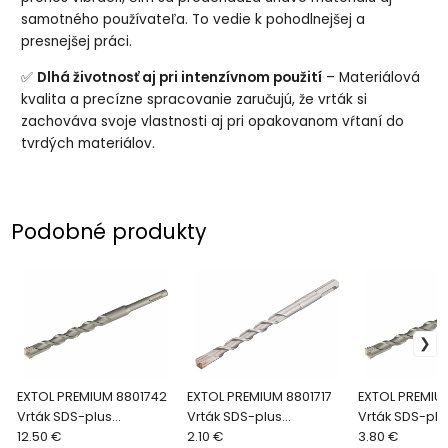
samotného používateľa. To vedie k pohodlnejšej a
presnejšej práci.
✅
Dlhá životnosť aj pri intenzívnom použití
– Materiálová
kvalita a precízne spracovanie zaručujú, že vrták si
zachováva svoje vlastnosti aj pri opakovanom vŕtaní do
tvrdých materiálov.
Podobné produkty
EXTOL PREMIUM 8801742
EXTOL PREMIUM 8801717
EXTOL PREMIU
Vrták SDS-plus
Vrták SDS-plus
Vrták SDS-plu
štvorbritý, Ø20x600mm
12.50 €
štvorbritý, Ø10x160mm
2.10 €
štvorbritý, Ø
3.80 €