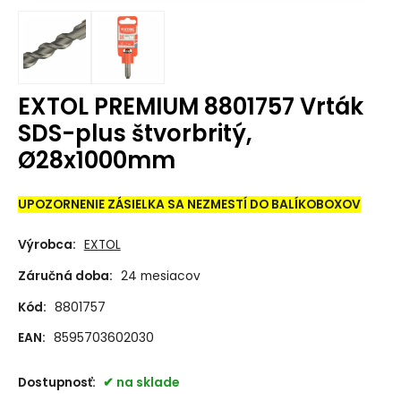
EXTOL PREMIUM 8801757 Vrták
SDS-plus štvorbritý,
Ø28x1000mm
UPOZORNENIE ZÁSIELKA SA NEZMESTÍ DO BALÍKOBOXOV
Výrobca:
EXTOL
Záručná doba:
24 mesiacov
Kód:
8801757
EAN:
8595703602030
Dostupnosť:
na sklade