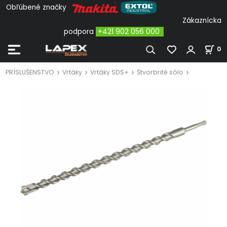
Obľúbené značky
Zákaznícka
podpora
+421 902 056 000
0
PRÍSLUŠENSTVO
Vrtáky
Vrtáky SDS+
Štvorbrité sólo