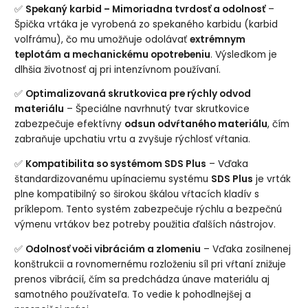
✅
Spekaný karbid – Mimoriadna tvrdosť a odolnosť
–
Špička vrtáka je vyrobená zo spekaného karbidu (karbid
volfrámu), čo mu umožňuje odolávať
extrémnym
teplotám a mechanickému opotrebeniu
. Výsledkom je
dlhšia životnosť aj pri intenzívnom používaní.
✅
Optimalizovaná skrutkovica pre rýchly odvod
materiálu
– Špeciálne navrhnutý tvar skrutkovice
zabezpečuje efektívny
odsun odvŕtaného materiálu
, čím
zabraňuje upchatiu vrtu a zvyšuje rýchlosť vŕtania.
✅
Kompatibilita so systémom SDS Plus
– Vďaka
štandardizovanému upínaciemu systému
SDS Plus
je vrták
plne kompatibilný so širokou škálou vŕtacích kladív s
príklepom. Tento systém zabezpečuje rýchlu a bezpečnú
výmenu vrtákov bez potreby použitia ďalších nástrojov.
✅
Odolnosť voči vibráciám a zlomeniu
– Vďaka zosilnenej
konštrukcii a rovnomernému rozloženiu síl pri vŕtaní znižuje
prenos vibrácií, čím sa predchádza únave materiálu aj
samotného používateľa. To vedie k pohodlnejšej a