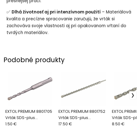
presnejšej práci.
✅
Dlhá životnosť aj pri intenzívnom použití
– Materiálová
kvalita a precízne spracovanie zaručujú, že vrták si
zachováva svoje vlastnosti aj pri opakovanom vŕtaní do
tvrdých materiálov.
Podobné produkty
EXTOL PREMIUM 8801705
EXTOL PREMIUM 8801752
EXTOL PREMIU
Vrták SDS-plus
Vrták SDS-plus
Vrták SDS-plu
štvorbritý, Ø6x110mm
1.50 €
štvorbritý, Ø26x600mm
17.50 €
štvorbritý, Ø
8.50 €