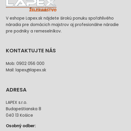
V eshope Lapex.sk nájdete širokú ponuku spoľahlivého
náradia pre domácich majstrov aj profesionálne náradie
pre podniky a remeselníkov.
KONTAKTUJTE NÁS
Mob: 0902 056 000
Mail: lapex@lapex.sk
ADRESA
LAPEX s.r.o.
Budapeštianska 8
040 13 Košice
Osobný odber: