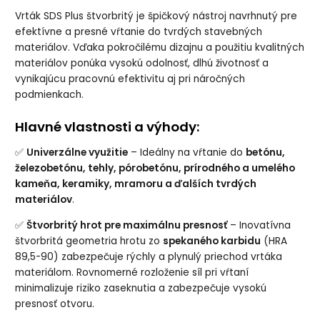
Vrták SDS Plus štvorbritý je špičkový nástroj navrhnutý pre
efektívne a presné vŕtanie do tvrdých stavebných
materiálov. Vďaka pokročilému dizajnu a použitiu kvalitných
materiálov ponúka vysokú odolnosť, dlhú životnosť a
vynikajúcu pracovnú efektivitu aj pri náročných
podmienkach.
Hlavné vlastnosti a výhody:
✅
Univerzálne využitie
– Ideálny na vŕtanie do
betónu,
železobetónu, tehly, pórobetónu, prírodného a umelého
kameňa, keramiky, mramoru a ďalších tvrdých
materiálov
.
✅
Štvorbritý hrot pre maximálnu presnosť
– Inovatívna
štvorbritá geometria hrotu zo
spekaného karbidu
(HRA
89,5-90) zabezpečuje rýchly a plynulý priechod vrtáka
materiálom. Rovnomerné rozloženie síl pri vŕtaní
minimalizuje riziko zaseknutia a zabezpečuje vysokú
presnosť otvoru.