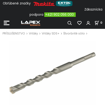
Obľúbené značky
Zákaznícka
podpora
+421 902 056 000
0
PRÍSLUŠENSTVO
Vrtáky
Vrtáky SDS+
Štvorbrité sólo