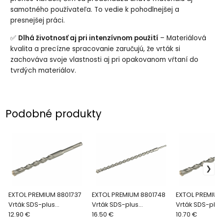
samotného používateľa. To vedie k pohodlnejšej a
presnejšej práci.
✅
Dlhá životnosť aj pri intenzívnom použití
– Materiálová
kvalita a precízne spracovanie zaručujú, že vrták si
zachováva svoje vlastnosti aj pri opakovanom vŕtaní do
tvrdých materiálov.
Podobné produkty
EXTOL PREMIUM 8801737
EXTOL PREMIUM 8801748
EXTOL PREMIU
Vrták SDS-plus
Vrták SDS-plus
Vrták SDS-plu
štvorbritý, Ø16x800mm
12.90 €
štvorbritý, Ø24x600mm
16.50 €
štvorbritý, Ø
10.70 €