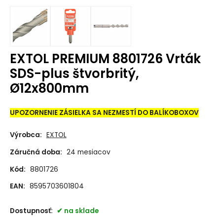
EXTOL PREMIUM 8801726 Vrták
SDS-plus štvorbritý,
Ø12x800mm
UPOZORNENIE ZÁSIELKA SA NEZMESTÍ DO BALÍKOBOXOV
Výrobca:
EXTOL
Záručná doba:
24 mesiacov
Kód:
8801726
EAN:
8595703601804
Dostupnosť:
na sklade