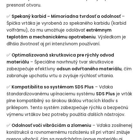
presnosť otvoru.
✅
Spekaný karbid – Mimoriadna tvrdosť a odolnosť
–
Špička vrtáka je vyrobená zo spekaného karbidu (karbid
volfrámu), čo mu umožňuje odolávať
extrémnym
teplotám a mechanickému opotrebeniu
. Výsledkom je
dlhšia životnosť aj pri intenzívnom používaní.
✅
Optimalizovaná skrutkovica pre rýchly odvod
materiálu
– Špeciálne navrhnutý tvar skrutkovice
zabezpečuje efektívny
odsun odvŕtaného materiálu
, čím
zabraňuje upchatiu vrtu a zvyšuje rýchlosť vŕtania.
✅
Kompatibilita so systémom SDS Plus
– Vďaka
štandardizovanému upínaciemu systému
SDS Plus
je vrták
plne kompatibilný so širokou škálou vŕtacích kladív s
príklepom. Tento systém zabezpečuje rýchlu a bezpečnú
výmenu vrtákov bez potreby použitia ďalších nástrojov.
✅
Odolnosť voči vibráciám a zlomeniu
– Vďaka zosilnenej
konštrukcii a rovnomernému rozloženiu síl pri vŕtaní znižuje
prenos vibrácií, čím sa predchádza únave materiálu aj