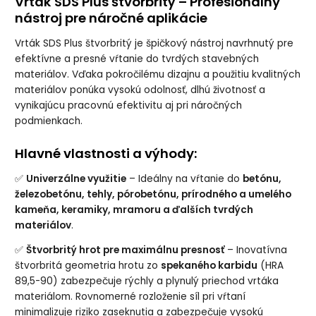
Vrták SDS Plus štvorbritý – Profesionálny
nástroj pre náročné aplikácie
Vrták SDS Plus štvorbritý je špičkový nástroj navrhnutý pre
efektívne a presné vŕtanie do tvrdých stavebných
materiálov. Vďaka pokročilému dizajnu a použitiu kvalitných
materiálov ponúka vysokú odolnosť, dlhú životnosť a
vynikajúcu pracovnú efektivitu aj pri náročných
podmienkach.
Hlavné vlastnosti a výhody:
✅
Univerzálne využitie
– Ideálny na vŕtanie do
betónu,
železobetónu, tehly, pórobetónu, prírodného a umelého
kameňa, keramiky, mramoru a ďalších tvrdých
materiálov
.
✅
Štvorbritý hrot pre maximálnu presnosť
– Inovatívna
štvorbritá geometria hrotu zo
spekaného karbidu
(HRA
89,5-90) zabezpečuje rýchly a plynulý priechod vrtáka
materiálom. Rovnomerné rozloženie síl pri vŕtaní
minimalizuje riziko zaseknutia a zabezpečuje vysokú