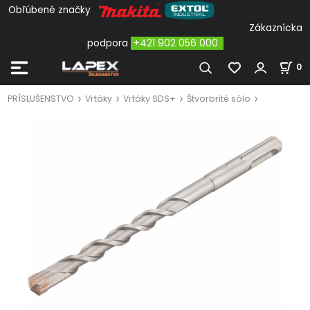
Obľúbené značky
Zákaznícka
podpora
+421 902 056 000
0
PRÍSLUŠENSTVO
Vrtáky
Vrtáky SDS+
Štvorbrité sólo