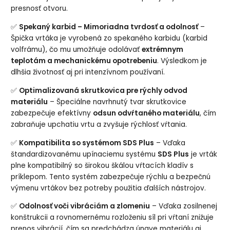
presnosť otvoru.
✅
Spekaný karbid – Mimoriadna tvrdosť a odolnosť
–
Špička vrtáka je vyrobená zo spekaného karbidu (karbid
volfrámu), čo mu umožňuje odolávať
extrémnym
teplotám a mechanickému opotrebeniu
. Výsledkom je
dlhšia životnosť aj pri intenzívnom používaní.
✅
Optimalizovaná skrutkovica pre rýchly odvod
materiálu
– Špeciálne navrhnutý tvar skrutkovice
zabezpečuje efektívny
odsun odvŕtaného materiálu
, čím
zabraňuje upchatiu vrtu a zvyšuje rýchlosť vŕtania.
✅
Kompatibilita so systémom SDS Plus
– Vďaka
štandardizovanému upínaciemu systému
SDS Plus
je vrták
plne kompatibilný so širokou škálou vŕtacích kladív s
príklepom. Tento systém zabezpečuje rýchlu a bezpečnú
výmenu vrtákov bez potreby použitia ďalších nástrojov.
✅
Odolnosť voči vibráciám a zlomeniu
– Vďaka zosilnenej
konštrukcii a rovnomernému rozloženiu síl pri vŕtaní znižuje
prenos vibrácií, čím sa predchádza únave materiálu aj