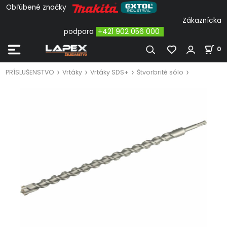
Obľúbené značky
Zákaznícka
podpora
+421 902 056 000
0
PRÍSLUŠENSTVO
Vrtáky
Vrtáky SDS+
Štvorbrité sólo