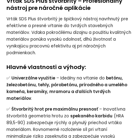
Vrták SDS Plus štvorbritý – Profesionálny
nástroj pre náročné aplikácie
Vrták SDS Plus štvorbritý je špičkový nástroj navrhnutý pre
efektívne a presné vŕtanie do tvrdých stavebných
materiálov. Vďaka pokročilému dizajnu a použitiu kvalitných
materiálov ponúka vysokú odolnosť, dlhú životnosť a
vynikajúcu pracovnú efektivitu aj pri náročných
podmienkach.
Hlavné vlastnosti a výhody:
✅
Univerzálne využitie
– Ideálny na vŕtanie do
betónu,
železobetónu, tehly, pórobetónu, prírodného a umelého
kameňa, keramiky, mramoru a ďalších tvrdých
materiálov
.
✅
Štvorbritý hrot pre maximálnu presnosť
– Inovatívna
štvorbritá geometria hrotu zo
spekaného karbidu
(HRA
89,5-90) zabezpečuje rýchly a plynulý priechod vrtáka
materiálom. Rovnomerné rozloženie síl pri vŕtaní
minimalizuje riziko zaseknutia a zabezpečuje vysokú