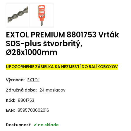
EXTOL PREMIUM 8801753 Vrták
SDS-plus štvorbritý,
Ø26x1000mm
UPOZORNENIE ZÁSIELKA SA NEZMESTÍ DO BALÍKOBOXOV
Výrobca:
EXTOL
Záručná doba:
24 mesiacov
Kód:
8801753
EAN:
8595703602016
Dostupnosť:
na sklade