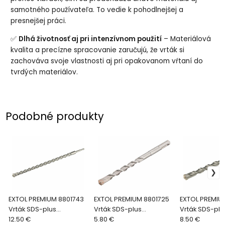
samotného používateľa. To vedie k pohodlnejšej a
presnejšej práci.
✅
Dlhá životnosť aj pri intenzívnom použití
– Materiálová
kvalita a precízne spracovanie zaručujú, že vrták si
zachováva svoje vlastnosti aj pri opakovanom vŕtaní do
tvrdých materiálov.
Podobné produkty
EXTOL PREMIUM 8801743
EXTOL PREMIUM 8801725
EXTOL PREMIU
Vrták SDS-plus
Vrták SDS-plus
Vrták SDS-plu
štvorbritý, Ø22x460mm
12.50 €
štvorbritý, Ø12x600mm
5.80 €
štvorbritý, Ø
8.50 €