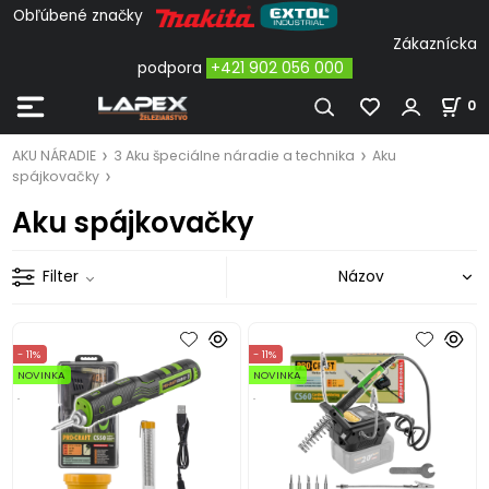
Obľúbené značky
Zákaznícka
podpora
+421 902 056 000
0
AKU NÁRADIE
3 Aku špeciálne náradie a technika
Aku
spájkovačky
Aku spájkovačky
Filter
- 11%
- 11%
NOVINKA
NOVINKA
.
.