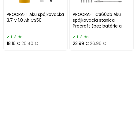
PROCRAFT Aku spájkovačka
PROCRAFT CS60bb Aku
3,7 V 1,8 Ah CS50
spájkovacia stanica
Procraft (bez batérie a
nabíjačky)
1-3 dni
1-3 dni
18.16 €
20.40 €
23.99 €
26.96 €