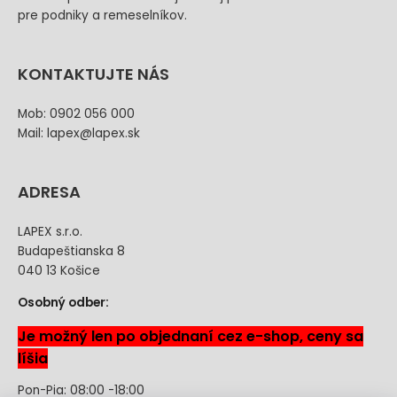
pre podniky a remeselníkov.
KONTAKTUJTE NÁS
Mob: 0902 056 000
Mail: lapex@lapex.sk
ADRESA
LAPEX s.r.o.
Budapeštianska 8
040 13 Košice
Osobný odber:
Je možný len po objednaní cez e-shop, ceny sa
líšia
Pon-Pia: 08:00 -18:00