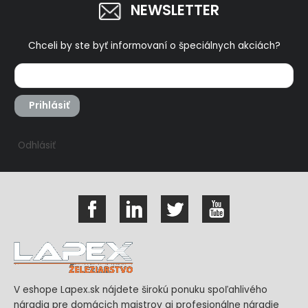
NEWSLETTER
Chceli by ste byť informovaní o špeciálnych akciách?
Prihlásiť
Odhlásiť
V eshope Lapex.sk nájdete širokú ponuku spoľahlivého
náradia pre domácich majstrov aj profesionálne náradie