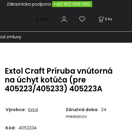
odpora
+421 902 056 000
0
ks
€ / EUR
od zmluvy
Extol Craft Príruba vnútorná
na úchyt kotúča (pre
405223/405233) 405223A
Výrobca:
Extol
Záručná doba:
24
mesiacov
Kód:
405223A