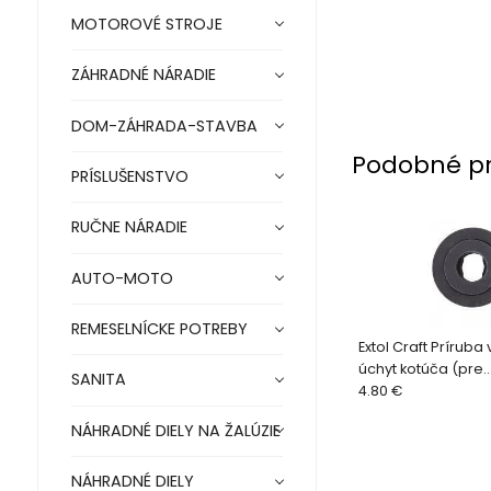
MOTOROVÉ STROJE
ZÁHRADNÉ NÁRADIE
DOM-ZÁHRADA-STAVBA
Podobné p
PRÍSLUŠENSTVO
RUČNE NÁRADIE
AUTO-MOTO
REMESELNÍCKE POTREBY
Extol Craft Príruba
úchyt kotúča (pre
SANITA
405223/405233) 4
4.80 €
NÁHRADNÉ DIELY NA ŽALÚZIE
NÁHRADNÉ DIELY