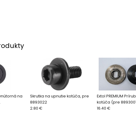
rodukty
 vnútorná na
Skrutka na upnutie kotúča, pre
Extol PREMIUM Príru
8893022
kotúča (pre 889300
05223-10
2.80 €
16.40 €