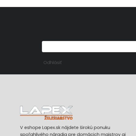
Odhlásiť
V eshope Lapex.sk nájdete širokú ponuku
spoľahlivého náradia pre domácich majstrov aj