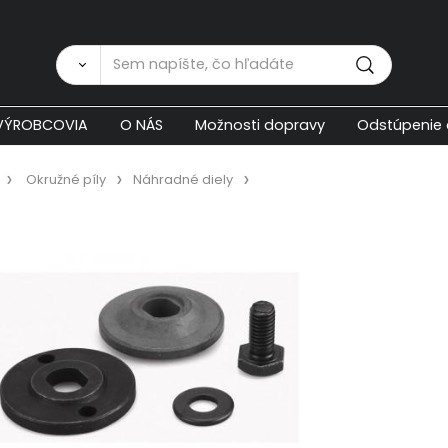
Zákaznícka p
VÝROBCOVIA
O NÁS
Možnosti dopravy
Odstúpenie 
Okružné píly
Náhradné diely