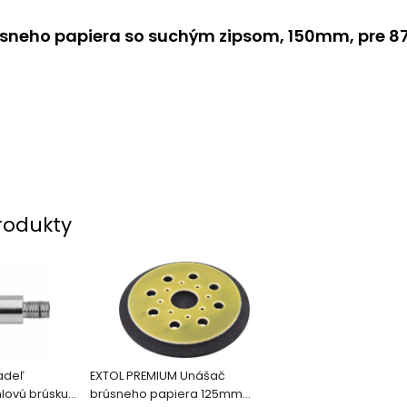
sneho papiera so suchým zipsom, 150mm, pre 87
rodukty
adeľ
EXTOL PREMIUM Unášač
hlovú brúsku
brúsneho papiera 125mm