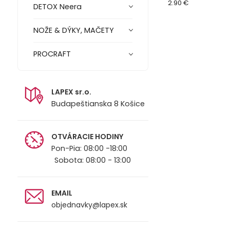
75mm M14 880703
2.90 €
DETOX Neera
NOŽE & DÝKY, MAČETY
PROCRAFT
LAPEX sr.o.
Budapeštianska 8 Košice
OTVÁRACIE HODINY
Pon-Pia: 08:00 -18:00
Sobota: 08:00 - 13:00
EMAIL
objednavky@lapex.sk