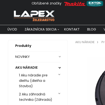
Obľúbené značky
ÚVOD
ZÁKAZNÍCKA SEKCIA
KONTAKT
BLOG
AKU NÁRADIE
Pr
Produkty
NOVINKY
AKU NÁRADIE
1 Aku náradie pre
dielňu (dielňa a
Stavba)
2 Aku záhradná
technika (Záhrada)