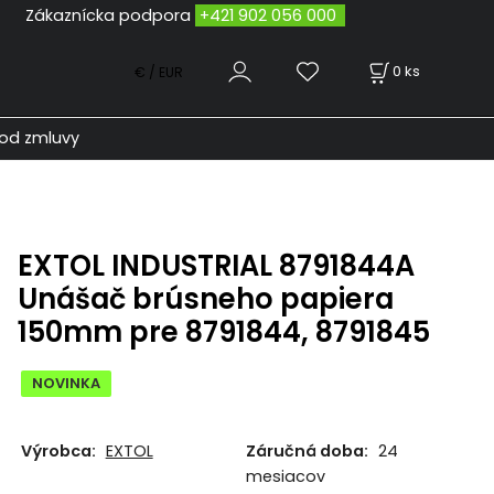
odpora
+421 902 056 000
0
ks
€ / EUR
od zmluvy
EXTOL INDUSTRIAL 8791844A
Unášač brúsneho papiera
150mm pre 8791844, 8791845
NOVINKA
Výrobca:
EXTOL
Záručná doba:
24
mesiacov