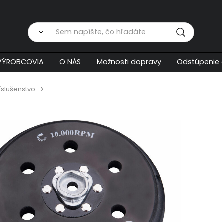
Zákaznícka p
VÝROBCOVIA
O NÁS
Možnosti dopravy
Odstúpenie 
íslušenstvo