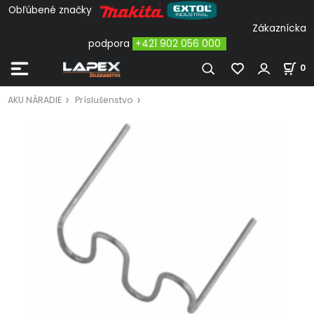
Obľúbené značky
Zákaznícka
podpora
+421 902 056 000
0
AKU NÁRADIE
Príslušenstvo