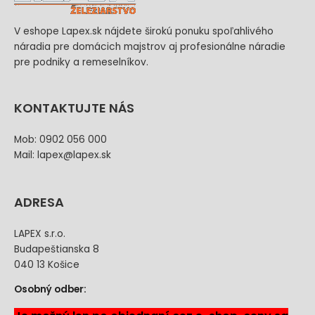
V eshope Lapex.sk nájdete širokú ponuku spoľahlivého
náradia pre domácich majstrov aj profesionálne náradie
pre podniky a remeselníkov.
KONTAKTUJTE NÁS
Mob: 0902 056 000
Mail: lapex@lapex.sk
ADRESA
LAPEX s.r.o.
Budapeštianska 8
040 13 Košice
Osobný odber: