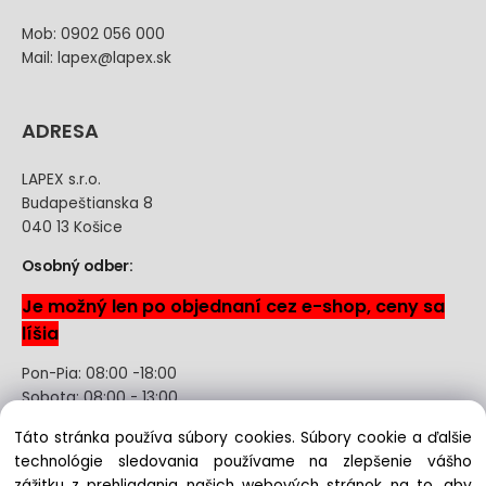
Mob: 0902 056 000
Mail: lapex@lapex.sk
ADRESA
LAPEX s.r.o.
Budapeštianska 8
040 13 Košice
Osobný odber:
Je možný len po objednaní cez e-shop, ceny sa
líšia
Pon-Pia: 08:00 -18:00
Sobota: 08:00 - 13:00
Táto stránka používa súbory cookies. Súbory cookie a ďalšie
Odstúpenie od kúpnej zmluvy uzavretej na diaľku bez
technológie sledovania používame na zlepšenie vášho
registrácie
zážitku z prehliadania našich webových stránok na to, aby