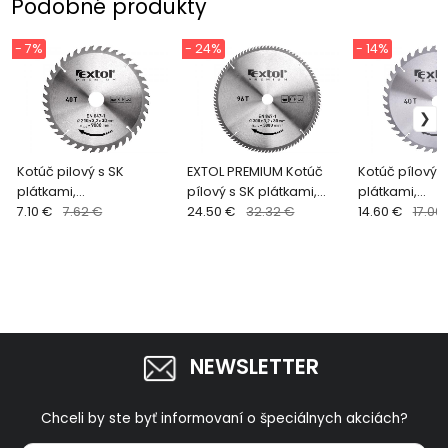
Podobné produkty
- 7%
- 24%
- 14%
Kotúč pilový s SK
EXTOL PREMIUM Kotúč
Kotúč pílový s
plátkami,
pílový s SK plátkami,
plátkami,
115x1,3x22,2mm,
7.10 €
7.62 €
300x2,2x30mm, 96z
24.50 €
32.32 €
250x2,2x30mm
14.60 €
17.00
40zubov, šírka SK
8803248
plátkov 2,6mm
NEWSLETTER
Chceli by ste byť informovaní o špeciálnych akciách?