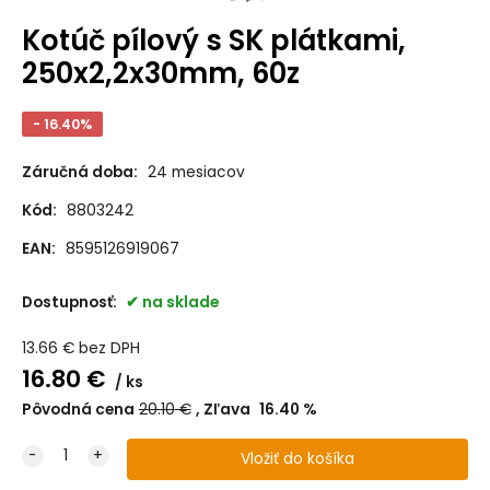
Kotúč pílový s SK plátkami,
250x2,2x30mm, 60z
- 16.40%
Záručná doba:
24 mesiacov
Kód:
8803242
EAN:
8595126919067
Dostupnosť:
na sklade
13.66
€
bez DPH
16.80
€
ks
Pôvodná cena
20.10
€
Zľava
16.40
%