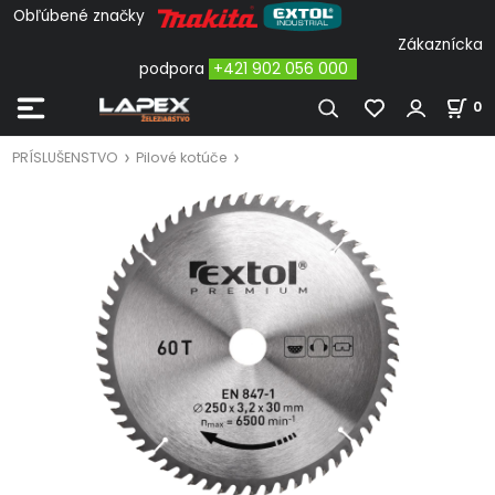
Obľúbené značky
Zákaznícka
podpora
+421 902 056 000
0
PRÍSLUŠENSTVO
Pilové kotúče