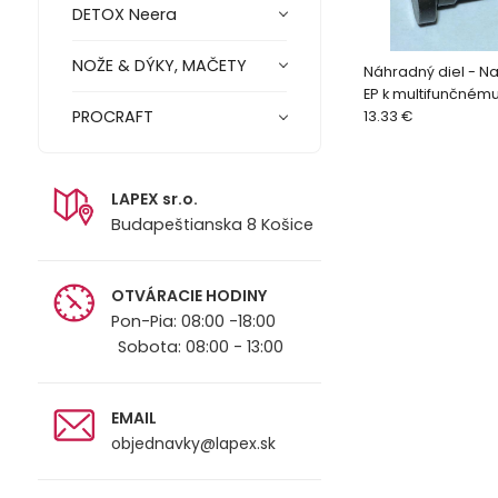
DETOX Neera
NOŽE & DÝKY, MAČETY
Náhradný diel - Na
EP k multifunčnému nástroju
PROCRAFT
(8891842-43) 8891
13.33 €
LAPEX sr.o.
Budapeštianska 8 Košice
OTVÁRACIE HODINY
Pon-Pia: 08:00 -18:00
Sobota: 08:00 - 13:00
EMAIL
objednavky@lapex.sk