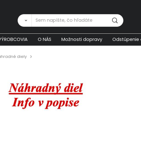
Zákaznícka p
VÝROBCOVIA
O NÁS
Možnosti dopravy
Odstúpenie 
hradné diely