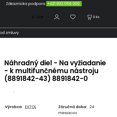
odpora
+421 902 056 000
0
ks
€ / EUR
od zmluvy
Náhradný diel - Na vyžiadanie
- k multifunčnému nástroju
(8891842-43) 8891842-0
.
Výrobca:
EXTOL
Záručná doba:
24
mesiacov