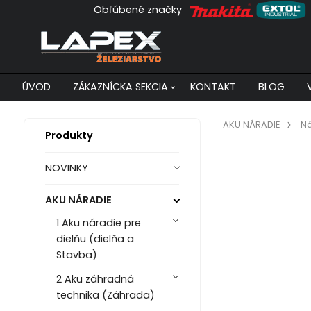
Obľúbené značky
ÚVOD
ZÁKAZNÍCKA SEKCIA
KONTAKT
BLOG
AKU NÁRADIE
Ná
Produkty
NOVINKY
AKU NÁRADIE
1 Aku náradie pre
dielňu (dielňa a
Stavba)
2 Aku záhradná
technika (Záhrada)