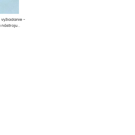
 vyžiadanie -
842-7