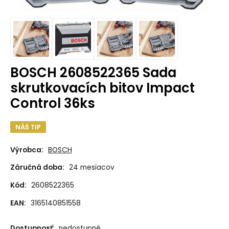
BOSCH 2608522365 Sada
skrutkovacích bitov Impact
Control 36ks
NÁŠ TIP
Výrobca:
BOSCH
Záručná doba:
24 mesiacov
Kód:
2608522365
EAN:
3165140851558
Dostupnosť:
nedostupné