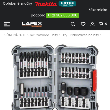
Obľúbené značky
Zákaznícka
podpora
+421 902 056 000
0
RUČNE NÁRADIE
Skrutkovače - bity
Bity - Nadstavce na bity