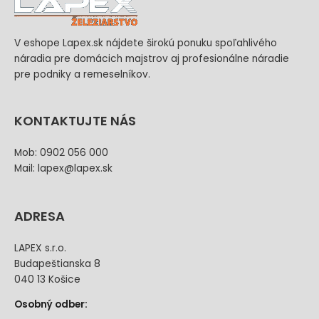
V eshope Lapex.sk nájdete širokú ponuku spoľahlivého
náradia pre domácich majstrov aj profesionálne náradie
pre podniky a remeselníkov.
KONTAKTUJTE NÁS
Mob: 0902 056 000
Mail: lapex@lapex.sk
ADRESA
LAPEX s.r.o.
Budapeštianska 8
040 13 Košice
Osobný odber: