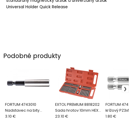
štandardný magnetický držiak a univerzálny držiak
Universal Holder Quick Release
Podobné produkty
FORTUM 4743010
EXTOL PREMIUM 8818202
FORTUM 474131
Nadstavec na bity
Sada hrotov 10mm HEX-
krížový PZ3x5
magnetický 1/4''x60mm
3.10 €
TORX-XZN
23.10 €
S2
1.80 €