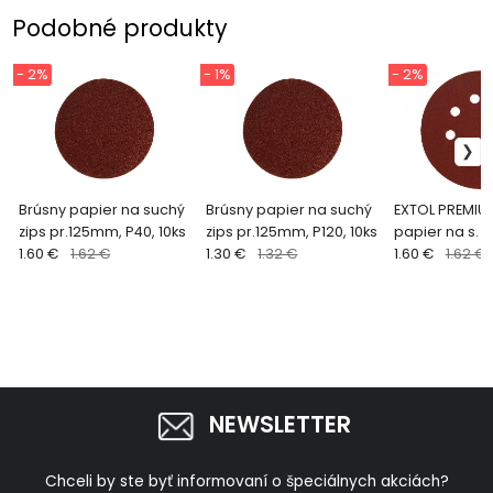
Podobné produkty
- 2%
- 1%
- 2%
Brúsny papier na suchý
Brúsny papier na suchý
EXTOL PREMIU
zips pr.125mm, P40, 10ks
zips pr.125mm, P120, 10ks
papier na s. z
1.60 €
1.62 €
1.30 €
1.32 €
pr.125mm s ot
1.60 €
1.62 €
P100, 10ks 88
NEWSLETTER
Chceli by ste byť informovaní o špeciálnych akciách?