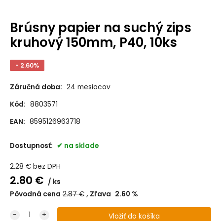
Brúsny papier na suchý zips
kruhový 150mm, P40, 10ks
- 2.60%
Záručná doba:
24 mesiacov
Kód:
8803571
EAN:
8595126963718
Dostupnosť:
na sklade
2.28
€
bez DPH
2.80
€
ks
Pôvodná cena
2.87
€
Zľava
2.60
%