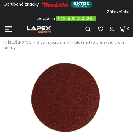
Obľúbené značky
Zákaznícka
podpora
+421 902 056 000
0
PRÍSLUŠENSTVO
Brúsne papiere
Príslušenstvo pre excentrické
brúsky