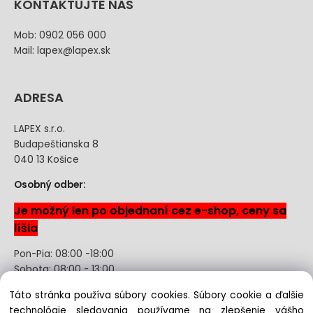
KONTAKTUJTE NÁS
Mob: 0902 056 000
Mail: lapex@lapex.sk
ADRESA
LAPEX s.r.o.
Budapeštianska 8
040 13 Košice
Osobný odber:
Je možný len po objednaní cez e-shop, ceny sa
líšia
Pon-Pia: 08:00 -18:00
Sobota: 08:00 - 13:00
Táto stránka používa súbory cookies. Súbory cookie a ďalšie
Odstúpenie od kúpnej zmluvy uzavretej na diaľku bez
technológie sledovania používame na zlepšenie vášho