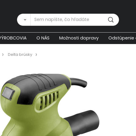
Zákaznícka p
VÝROBCOVIA
O NÁS
Možnosti dopravy
Odstúpenie 
Delta brúsky