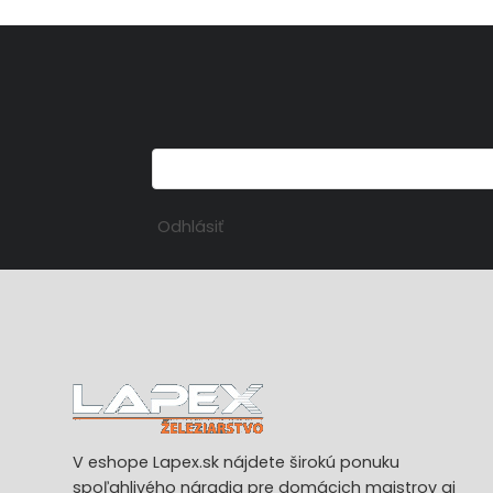
Odhlásiť
V eshope Lapex.sk nájdete širokú ponuku
spoľahlivého náradia pre domácich majstrov aj