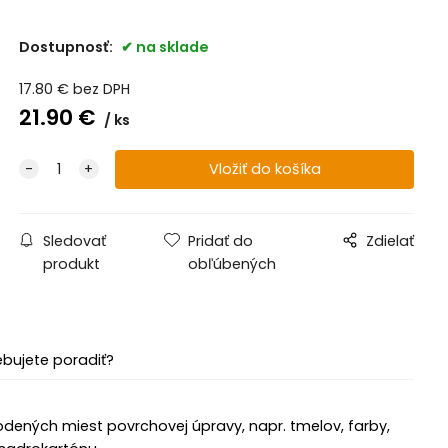
Dostupnosť:
na sklade
17.80
€
bez DPH
21.90
€
ks
Sledovať
Pridať do
Zdielať
produkt
obľúbených
ebujete poradiť?
dených miest povrchovej úpravy, napr. tmelov, farby,