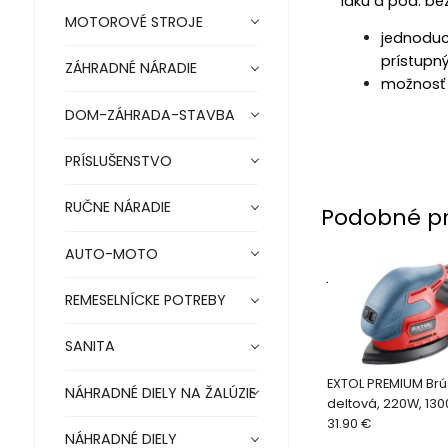
laku a pod. be
MOTOROVÉ STROJE
jednoduch
prístupn
ZÁHRADNÉ NÁRADIE
možnosť p
DOM-ZÁHRADA-STAVBA
PRÍSLUŠENSTVO
RUČNE NÁRADIE
Podobné p
AUTO-MOTO
.
REMESELNÍCKE POTREBY
SANITA
EXTOL PREMIUM Brú
NÁHRADNÉ DIELY NA ŽALÚZIE
deltová, 220W, 130
8894002
31.90 €
NÁHRADNÉ DIELY