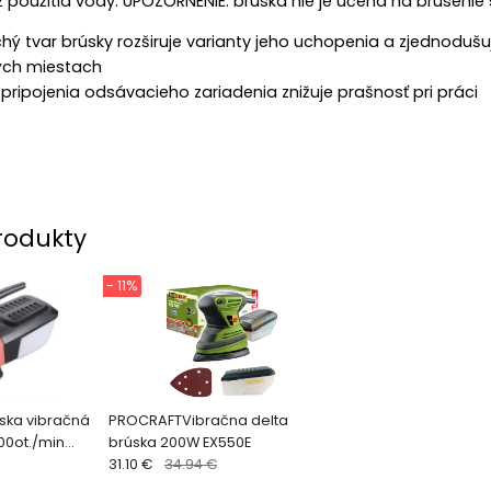
z použitia vody. UPOZORNENIE: brúska nie je učená na brúsenie
ý tvar brúsky rozširuje varianty jeho uchopenia a zjednodušu
ých miestach
ripojenia odsávacieho zariadenia znižuje prašnosť pri práci
rodukty
- 11%
ska vibračná
PROCRAFTVibračna delta
00ot./min
brúska 200W EX550E
31.10 €
34.94 €