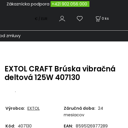
odpora
+421 902 056 000
0
ks
€ / EUR
od zmluvy
EXTOL CRAFT Brúska vibračná
deltová 125W 407130
.
Výrobca:
EXTOL
Záručná doba:
24
mesiacov
Kód:
407130
EAN:
8595126977289