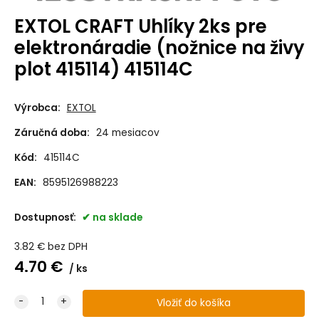
EXTOL CRAFT Uhlíky 2ks pre
elektronáradie (nožnice na živy
plot 415114) 415114C
Výrobca:
EXTOL
Záručná doba:
24 mesiacov
Kód:
415114C
EAN:
8595126988223
Dostupnosť:
na sklade
3.82
€
bez DPH
4.70
€
ks