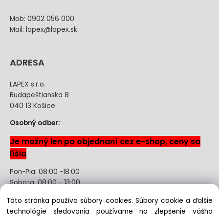
Mob: 0902 056 000
Mail: lapex@lapex.sk
ADRESA
LAPEX s.r.o.
Budapeštianska 8
040 13 Košice
Osobný odber:
Je možný len po objednaní cez e-shop, ceny sa
líšia
Pon-Pia: 08:00 -18:00
Sobota: 08:00 - 13:00
Táto stránka používa súbory cookies. Súbory cookie a ďalšie
Odstúpenie od kúpnej zmluvy uzavretej na diaľku bez
technológie sledovania používame na zlepšenie vášho
registrácie