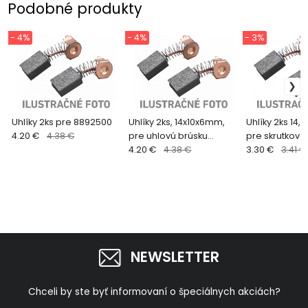
Podobné produkty
- 4%
- 4%
- 3%
Uhlíky 2ks pre 8892500
Uhlíky 2ks, 14x10x6mm,
Uhlíky 2ks 14,
4.20 €
4.38 €
pre uhlovú brúsku
pre skrutkovač
8792003
4.20 €
4.38 €
8890501
3.30 €
3.41 €
NEWSLETTER
Chceli by ste byť informovaní o špeciálnych akciách?