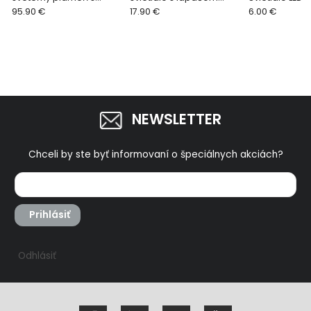
vyhrievaním 1,8kW
95.90 €
komárov
17.90 €
dosah 200m
6.00 €
NEWSLETTER
Chceli by ste byť informovaní o špeciálnych akciách?
Prihlásiť
Odhlásiť