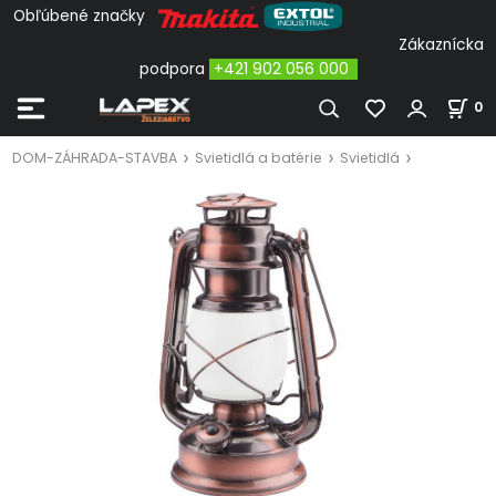
Obľúbené značky
Zákaznícka
podpora
+421 902 056 000
0
DOM-ZÁHRADA-STAVBA
Svietidlá a batérie
Svietidlá