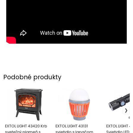
Podobné produkty
EXTOL LIGHT 43420 Krb
EXTOL LIGHT 43131
EXTOL LIGHT 4
sveteľný plameň s
svietidlo s lapačom
Svietidlo LED 