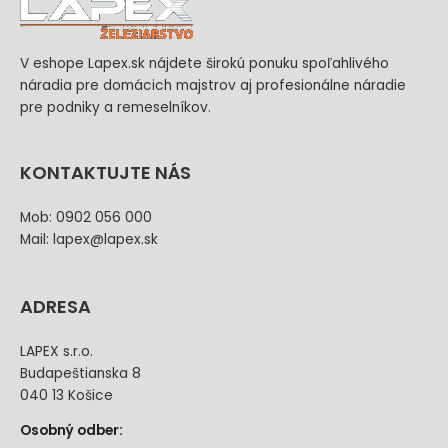
V eshope Lapex.sk nájdete širokú ponuku spoľahlivého
náradia pre domácich majstrov aj profesionálne náradie
pre podniky a remeselníkov.
KONTAKTUJTE NÁS
Mob: 0902 056 000
Mail: lapex@lapex.sk
ADRESA
LAPEX s.r.o.
Budapeštianska 8
040 13 Košice
Osobný odber: