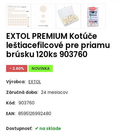
EXTOL PREMIUM Kotúče
leštiacefilcové pre priamu
brúsku 120ks 903760
- 2.60%
NOVINKA
Výrobca:
EXTOL
Záručná doba:
24 mesiacov
Kód:
903760
EAN:
8595126992480
Dostupnosť:
na sklade