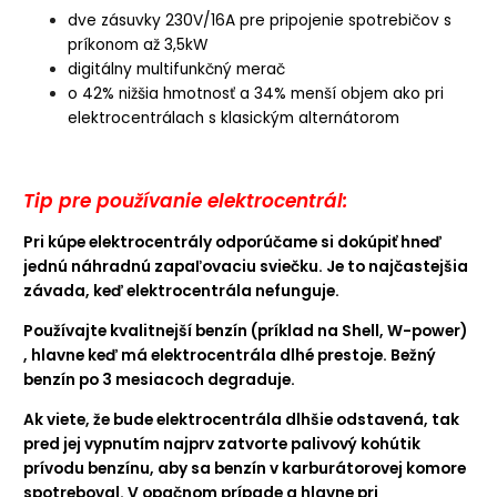
dve zásuvky 230V/16A pre pripojenie spotrebičov s
príkonom až 3,5kW
digitálny multifunkčný merač
o 42% nižšia hmotnosť a 34% menší objem ako pri
elektrocentrálach s klasickým alternátorom
Tip pre používanie elektrocentrál:
Pri kúpe elektrocentrály odporúčame si dokúpiť hneď
jednú náhradnú zapaľovaciu sviečku. Je to najčastejšia
závada, keď elektrocentrála nefunguje.
Používajte kvalitnejší benzín (príklad na Shell, W-power)
, hlavne keď má elektrocentrála dlhé prestoje. Bežný
benzín po 3 mesiacoch degraduje.
Ak viete, že bude elektrocentrála dlhšie odstavená, tak
pred jej vypnutím najprv zatvorte palivový kohútik
prívodu benzínu, aby sa benzín v karburátorovej komore
spotreboval. V opačnom prípade a hlavne pri