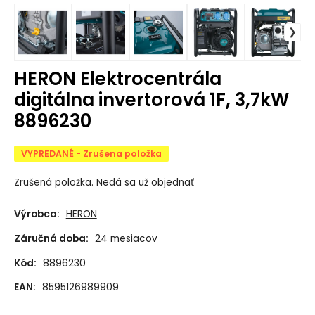
HERON Elektrocentrála
digitálna invertorová 1F, 3,7kW
8896230
VYPREDANÉ - Zrušena položka
Zrušená položka. Nedá sa už objednať
Výrobca:
HERON
Záručná doba:
24 mesiacov
Kód:
8896230
EAN:
8595126989909