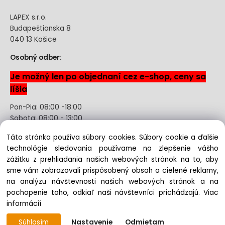
LAPEX s.r.o.
Budapeštianska 8
040 13 Košice
Osobný odber:
Je možný len po objednaní cez e-shop, ceny sa
líšia
Pon-Pia: 08:00 -18:00
Sobota: 08:00 - 13:00
Táto stránka používa súbory cookies. Súbory cookie a ďalšie
Odstúpenie od kúpnej zmluvy uzavretej na diaľku bez
technológie sledovania používame na zlepšenie vášho
registrácie
zážitku z prehliadania našich webových stránok na to, aby
sme vám zobrazovali prispôsobený obsah a cielené reklamy,
na analýzu návštevnosti našich webových stránok a na
pochopenie toho, odkiaľ naši návštevníci prichádzajú.
Viac
Copyright © 2022 lapex.sk, All rights reserved
informácií
Súhlasím
Nastavenie
Odmietam