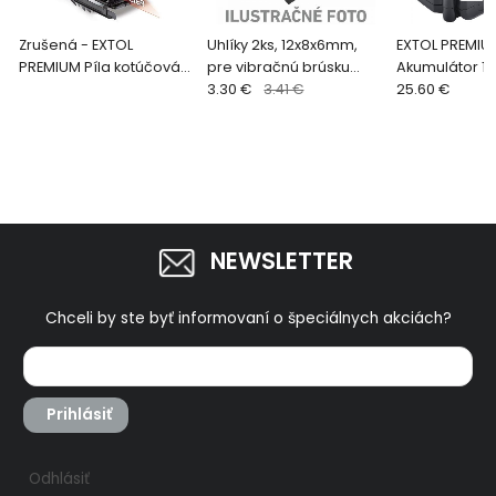
Zrušená - EXTOL
Uhlíky 2ks, 12x8x6mm,
EXTOL PREMIUM
PREMIUM Píla kotúčová
pre vibračnú brúsku
Akumulátor 18V
pr.185mm, 1200W
8794008
3.30 €
3.41 €
ion, pre 889111
25.60 €
8893001
NEWSLETTER
Chceli by ste byť informovaní o špeciálnych akciách?
Prihlásiť
Odhlásiť