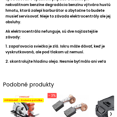
nekvalitnom benzíne degradácia benzínu výtvára hustú
hmotu, ktorá zalepí karburátor a zbytočne to budete
musieť servisovať. Nieje to závada elektrocentrály ale jej
obsluhy.
Ak elektrocentrála nefunguje, sú dve najčastejšie
závady:
1. zapaľovacia sviečka je zlá. Iskru môže dávať, keď je
vyskrutkovaná, ale pod tlakom už nemusí.
2. skontrolujte hladinu oleja. Nesmie byť málo ani veľa
Podobné produkty
- 3%
VYPREDANÉ - Zrušena položka