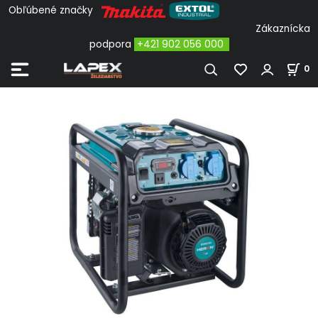
Obľúbené značky
Zákaznícka
podpora
+421 902 056 000
0