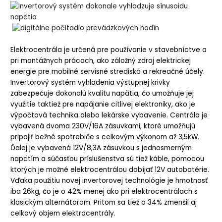
Elektrocentrála je určená pre používanie v stavebníctve a
pri montážnych prácach, ako záložný zdroj elektrickej
energie pre mobilné servisné strediská a rekreačné účely.
Invertorový systém vyhladenia výstupnej krivky
zabezpečuje dokonalú kvalitu napätia, čo umožňuje jej
využitie taktiež pre napájanie citlivej elektroniky, ako je
výpočtová technika alebo lekárske vybavenie. Centrála je
vybavená dvoma 230V/16A zásuvkami, ktoré umožňujú
pripojiť bežné spotrebiče s celkovým výkonom až 3,5kW.
Ďalej je vybavená 12V/8,3A zásuvkou s jednosmerným
napätím a súčasťou príslušenstva sú tiež káble, pomocou
ktorých je možné elektrocentrálou dobíjať 12V autobatérie.
Vďaka použitiu novej invertorovej technológie je hmotnosť
iba 26kg, čo je o 42% menej ako pri elektrocentrálach s
klasickým alternátorom. Pritom sa tiež o 34% zmenšil aj
celkový objem elektrocentrály.