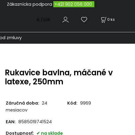
odpora
+421 902 056 000
0
ks
€ / EUR
od zmluvy
Rukavice bavlna, máčané v
latexe, 250mm
Záručná doba:
24
Kód:
9969
mesiacov
EAN:
8585019741524
Dostupnosť:
na sklade