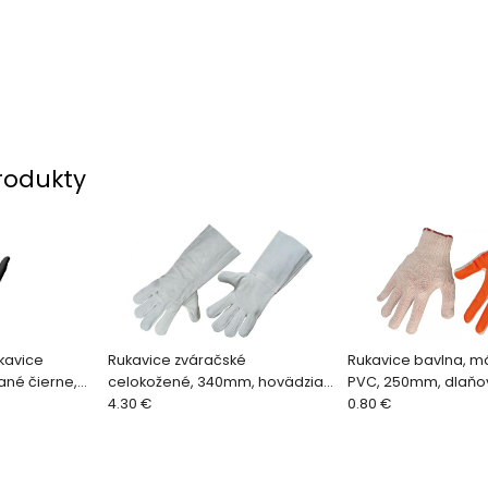
rodukty
kavice
Rukavice zváračské
Rukavice bavlna, m
ané čierne,
celokožené, 340mm, hovädzia
PVC, 250mm, dlaňo
povrch, 50ks
štiepenka, dlhá manžeta
4.30 €
pstov a dlaň máča
0.80 €