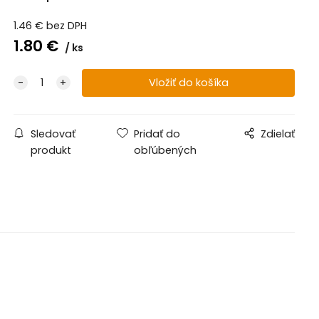
1.46
€
bez DPH
1.80
€
ks
Sledovať
Pridať do
Zdielať
produkt
obľúbených