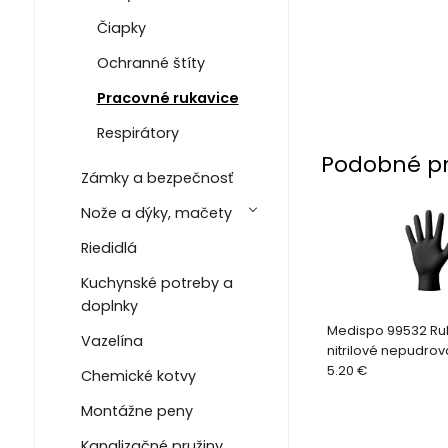
Čiapky
Ochranné štíty
Pracovné rukavice
Respirátory
Podobné p
Zámky a bezpečnosť
Nože a dýky, mačety
Riedidlá
Kuchynské potreby a
doplnky
Medispo 99532 Ru
Vazelína
nitrilové nepudrov
veľ. L diamantový 
5.20 €
Chemické kotvy
Montážne peny
Kanalizačné pružiny