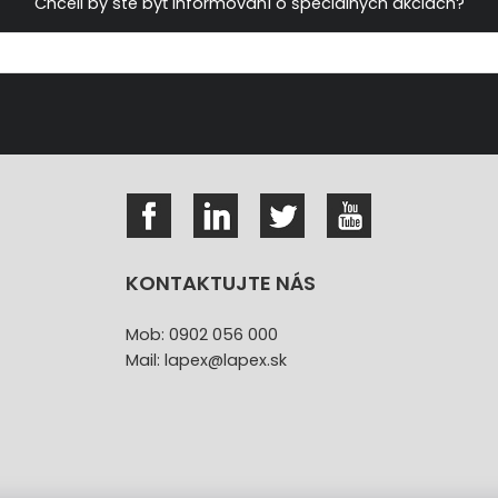
Chceli by ste byť informovaní o špeciálnych akciách?
KONTAKTUJTE NÁS
Mob: 0902 056 000
Mail: lapex@lapex.sk