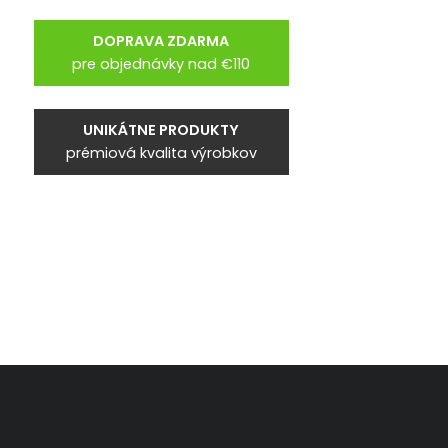
DOPRAVA ZDARMA
pre objednávky nad €110
UNIKÁTNE PRODUKTY
prémiová kvalita výrobkov