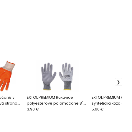
áčané v
EXTOL PREMIUM Rukavice
EXTOL PREMIUM Rukav
vá strana
polyesterové polomáčané 8"
syntetická koža - LU
né
8856696
3.90 €
8856652
5.60 €