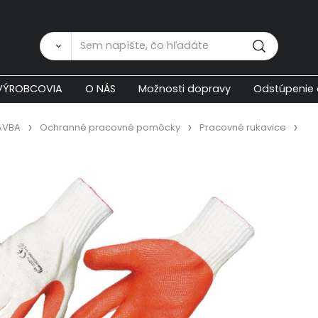
Zákaznícka p
VÝROBCOVIA
O NÁS
Možnosti dopravy
Odstúpenie 
AVBA
Ochranné pracovné pomôcky
Pracovné rukavice