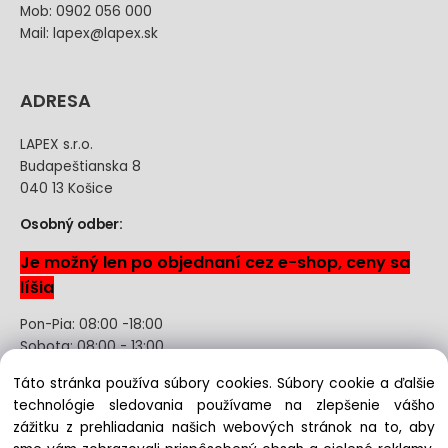
Mob: 0902 056 000
Mail: lapex@lapex.sk
ADRESA
LAPEX s.r.o.
Budapeštianska 8
040 13 Košice
Osobný odber:
Je možný len po objednaní cez e-shop, ceny sa
líšia
Pon-Pia: 08:00 -18:00
Sobota: 08:00 - 13:00
Táto stránka používa súbory cookies. Súbory cookie a ďalšie
Odstúpenie od kúpnej zmluvy uzavretej na diaľku bez
technológie sledovania používame na zlepšenie vášho
registrácie
zážitku z prehliadania našich webových stránok na to, aby