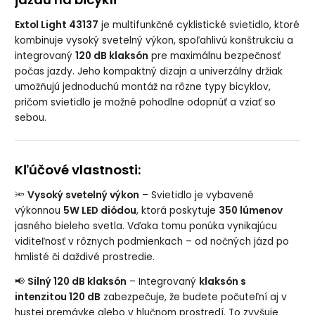
Extol Light 43137
je multifunkčné cyklistické svietidlo, ktoré
kombinuje vysoký svetelný výkon, spoľahlivú konštrukciu a
integrovaný
120 dB klaksón
pre maximálnu bezpečnosť
počas jazdy. Jeho kompaktný dizajn a univerzálny držiak
umožňujú jednoduchú montáž na rôzne typy bicyklov,
pričom svietidlo je možné pohodlne odopnúť a vziať so
sebou.
Kľúčové vlastnosti:
🔦
Vysoký svetelný výkon
– Svietidlo je vybavené
výkonnou
5W LED diódou
, ktorá poskytuje
350 lúmenov
jasného bieleho svetla. Vďaka tomu ponúka vynikajúcu
viditeľnosť v rôznych podmienkach – od nočných jázd po
hmlisté či daždivé prostredie.
📢
Silný 120 dB klaksón
– Integrovaný
klaksón s
intenzitou 120 dB
zabezpečuje, že budete počuteľní aj v
hustej premávke alebo v hlučnom prostredí. To zvyšuje