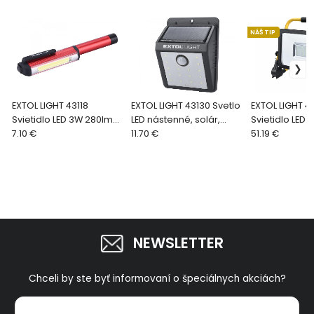
NÁŠ TIP
EXTOL LIGHT 43118
EXTOL LIGHT 43130 Svetlo
EXTOL LIGHT 4
Svietidlo LED 3W 280lm
LED nástenné, solár,
Svietidlo LED
3xAAA 160mm bočné
7.10 €
senzor 120lm, 3.7V/1,2Ah
11.70 €
50W 4500lm
51.19 €
NEWSLETTER
Chceli by ste byť informovaní o špeciálnych akciách?