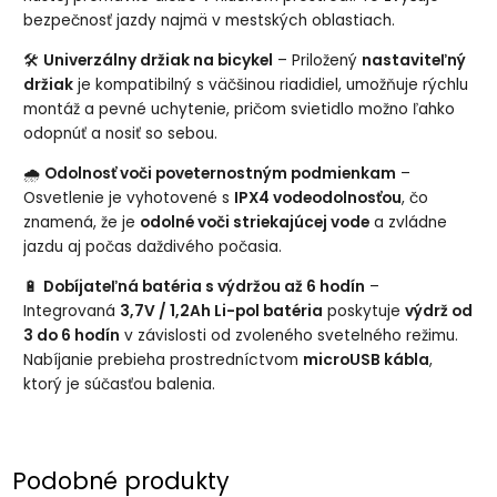
bezpečnosť jazdy najmä v mestských oblastiach.
🛠️
Univerzálny držiak na bicykel
– Priložený
nastaviteľný
držiak
je kompatibilný s väčšinou riadidiel, umožňuje rýchlu
montáž a pevné uchytenie, pričom svietidlo možno ľahko
odopnúť a nosiť so sebou.
🌧️
Odolnosť voči poveternostným podmienkam
–
Osvetlenie je vyhotovené s
IPX4 vodeodolnosťou
, čo
znamená, že je
odolné voči striekajúcej vode
a zvládne
jazdu aj počas daždivého počasia.
🔋
Dobíjateľná batéria s výdržou až 6 hodín
–
Integrovaná
3,7V / 1,2Ah Li-pol batéria
poskytuje
výdrž od
3 do 6 hodín
v závislosti od zvoleného svetelného režimu.
Nabíjanie prebieha prostredníctvom
microUSB kábla
,
ktorý je súčasťou balenia.
Podobné produkty