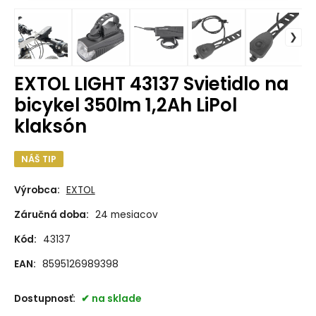
EXTOL LIGHT 43137 Svietidlo na
bicykel 350lm 1,2Ah LiPol
klaksón
NÁŠ TIP
Výrobca:
EXTOL
Záručná doba:
24 mesiacov
Kód:
43137
EAN:
8595126989398
Dostupnosť:
na sklade