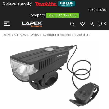
Obľúbené značky
Zákaznícka
podpora
+421 902 056 000
0
DOM-ZÁHRADA-STAVBA
Svietidlá a batérie
Svietidlá