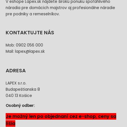
V eshope Lapex.sk nájdete širokú ponuku spoľahlivého
náradia pre domácich majstrov aj profesionálne náradie
pre podniky a remeselníkov.
KONTAKTUJTE NÁS
Mob: 0902 056 000
Mail: lapex@lapex.sk
ADRESA
LAPEX s.r.o.
Budapeštianska 8
040 13 Košice
Osobný odber:
Je možný len po objednaní cez e-shop, ceny sa
líšia