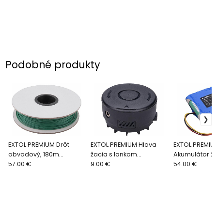
Podobné produkty
EXTOL PREMIUM Drôt
EXTOL PREMIUM Hlava
EXTOL PREMIU
obvodový, 180m
žacia s lankom
Akumulátor 2
8895670 pre 8895650,
57.00 €
8895712C pre 8895712,
9.00 €
8895690 pre 
54.00 €
8895651
8895713, 8895610
8895651