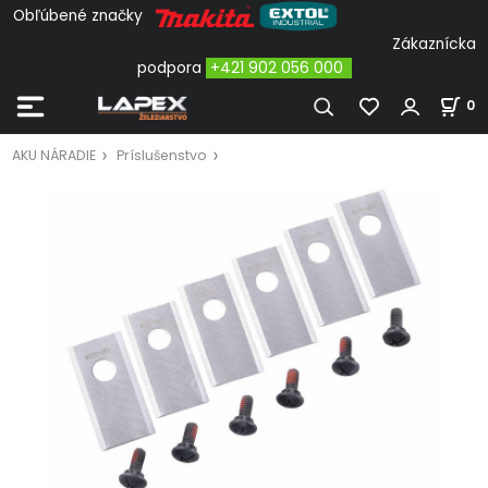
Obľúbené značky
Zákaznícka
podpora
+421 902 056 000
0
AKU NÁRADIE
Príslušenstvo