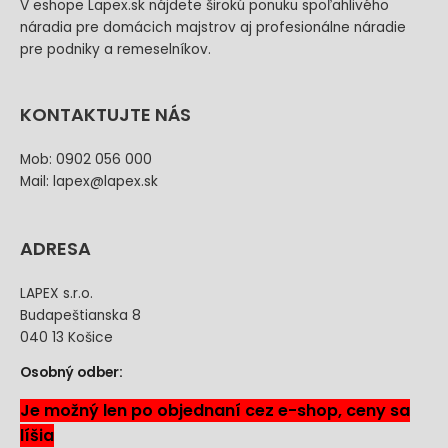
V eshope Lapex.sk nájdete širokú ponuku spoľahlivého
náradia pre domácich majstrov aj profesionálne náradie
pre podniky a remeselníkov.
KONTAKTUJTE NÁS
Mob: 0902 056 000
Mail: lapex@lapex.sk
ADRESA
LAPEX s.r.o.
Budapeštianska 8
040 13 Košice
Osobný odber:
Je možný len po objednaní cez e-shop, ceny sa
líšia