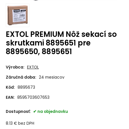
EXTOL PREMIUM Nôž sekací so
skrutkami 8895651 pre
8895650, 8895651
Výrobca:
EXTOL
Záručná doba:
24 mesiacov
Kód:
8895673
EAN:
8595703607653
Dostupnosť:
na objednavku
8.13
€
bez DPH