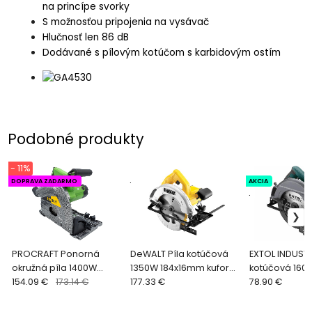
na princípe svorky
S možnosťou pripojenia na vysávač
Hlučnosť len 86 dB
Dodávané s pílovým kotúčom s karbidovým ostím
Podobné produkty
- 11%
DOPRAVA ZADARMO
.
AKCIA
.
PROCRAFT Ponorná
DeWALT Píla kotúčová
EXTOL INDUSTR
okružná píla 1400W
1350W 184x16mm kufor
kotúčová 160
KR2100
154.09 €
173.14 €
DWE560K
177.33 €
pr.185mm 87
78.90 €