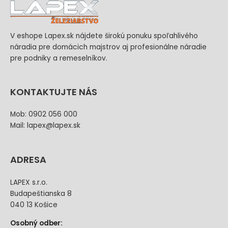
V eshope Lapex.sk nájdete širokú ponuku spoľahlivého
náradia pre domácich majstrov aj profesionálne náradie
pre podniky a remeselníkov.
KONTAKTUJTE NÁS
Mob: 0902 056 000
Mail: lapex@lapex.sk
ADRESA
LAPEX s.r.o.
Budapeštianska 8
040 13 Košice
Osobný odber: