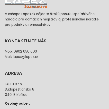
V eshope Lapex.sk nájdete širokú ponuku spoľahlivého
náradia pre domácich majstrov aj profesionálne náradie
pre podniky a remeselníkov.
KONTAKTUJTE NÁS
Mob: 0902 056 000
Mail: lapex@lapex.sk
ADRESA
LAPEX s.r.o.
Budapeštianska 8
040 13 Košice
Osobný odber: