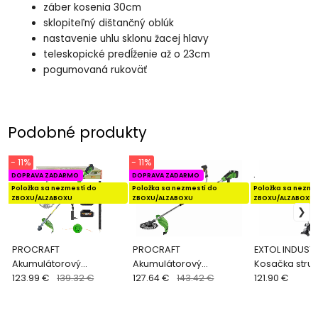
záber kosenia 30cm
sklopiteľný dištančný oblúk
nastavenie uhlu sklonu žacej hlavy
teleskopické predĺženie až o 23cm
pogumovaná rukoväť
Podobné produkty
- 11%
- 11%
DOPRAVA ZADARMO
DOPRAVA ZADARMO
.
Položka sa nezmestí do
Položka sa nezmestí do
Položka sa nezme
ZBOXU/ALZABOXU
ZBOXU/ALZABOXU
ZBOXU/ALZABOXU
PROCRAFT
PROCRAFT
EXTOL INDUSTR
Akumulátorový
Akumulátorový
Kosačka stru
krovinorez 20V ATA-40
123.99 €
139.32 €
krovinorez 20V ATA-
127.64 €
143.42 €
Share20V 38c
121.90 €
40/2
8791901