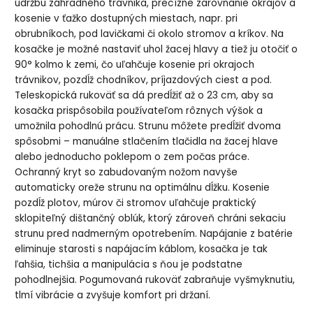
údržbu záhradného trávnika, precízne zarovnanie okrajov a
kosenie v ťažko dostupných miestach, napr. pri
obrubníkoch, pod lavičkami či okolo stromov a kríkov. Na
kosačke je možné nastaviť uhol žacej hlavy a tiež ju otočiť o
90° kolmo k zemi, čo uľahčuje kosenie pri okrajoch
trávnikov, pozdĺž chodníkov, príjazdových ciest a pod.
Teleskopická rukoväť sa dá predĺžiť až o 23 cm, aby sa
kosačka prispôsobila používateľom rôznych výšok a
umožnila pohodlnú prácu. Strunu môžete predĺžiť dvoma
spôsobmi – manuálne stlačením tlačidla na žacej hlave
alebo jednoducho poklepom o zem počas práce.
Ochranný kryt so zabudovaným nožom navyše
automaticky oreže strunu na optimálnu dĺžku. Kosenie
pozdĺž plotov, múrov či stromov uľahčuje praktický
sklopiteľný dištančný oblúk, ktorý zároveň chráni sekaciu
strunu pred nadmerným opotrebením. Napájanie z batérie
eliminuje starosti s napájacím káblom, kosačka je tak
ľahšia, tichšia a manipulácia s ňou je podstatne
pohodlnejšia. Pogumovaná rukoväť zabraňuje vyšmyknutiu,
tlmí vibrácie a zvyšuje komfort pri držaní.