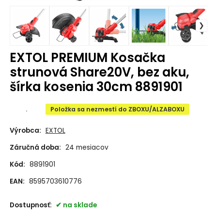
EXTOL PREMIUM Kosačka
strunová Share20V, bez aku,
šírka kosenia 30cm 8891901
.
Položka sa nezmestí do ZBOXU/ALZABOXU
Výrobca:
EXTOL
Záručná doba:
24 mesiacov
Kód:
8891901
EAN:
8595703610776
Dostupnosť:
na sklade