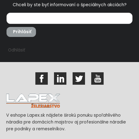
Chceli by ste byť informovaní o špeciálnych akciách?
Prihlásiť
Odhlásiť
V eshope Lapex.sk nájdete širokú ponuku spoľahlivého
náradia pre domácich majstrov aj profesionálne náradie
pre podniky a remeselníkov.