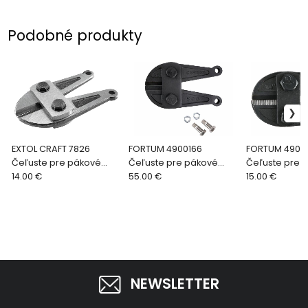
Podobné produkty
EXTOL CRAFT 7826
FORTUM 4900166
FORTUM 4900
Čeľuste pre pákové
Čeľuste pre pákové
Čeľuste pre 
kliešte 30”/750mm
14.00 €
kliešte, 36”/900mm, pre
55.00 €
kliešte, 14”/
15.00 €
49760 pre
4900136, 61CrV5
4900114, 61Cr
NEWSLETTER