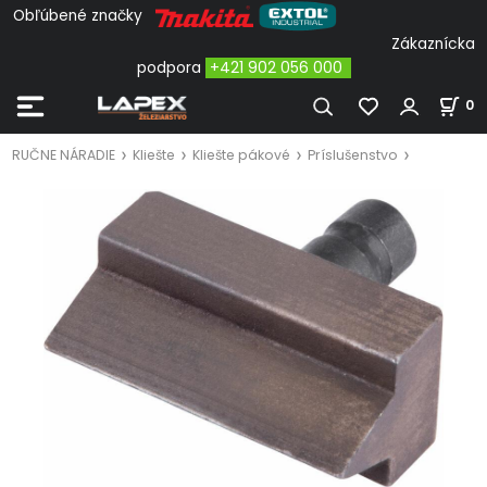
Obľúbené značky
Zákaznícka
podpora
+421 902 056 000
0
RUČNE NÁRADIE
Kliešte
Kliešte pákové
Príslušenstvo