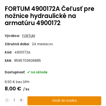
FORTUM 4900172A Čeľusť pre
nožnice hydraulické na
armatúru 4900172
Výrobca:
FORTUM
Záručná doba:
24 mesiacov
Kód:
4900172A
EAN:
8595703606885
Dostupnosť:
na sklade
6.50
€
bez DPH
8.00
€
ks